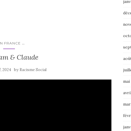
janv
déc
nov
oct
...
N FRANCE
sep
am & Claude
aoû
by
7, 2024
Racisme Social
juil
mai
avri
mar
févr
janv