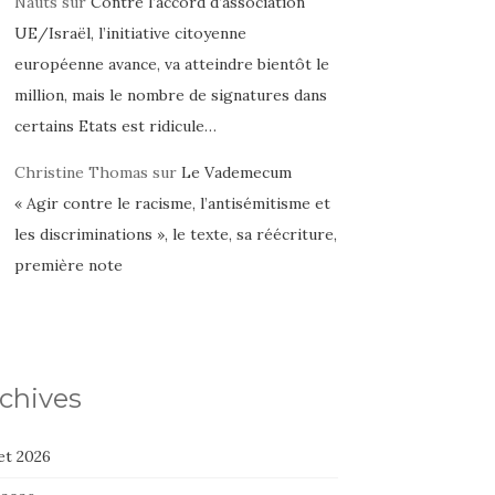
Nauts
sur
Contre l’accord d’association
UE/Israël, l’initiative citoyenne
européenne avance, va atteindre bientôt le
million, mais le nombre de signatures dans
certains Etats est ridicule…
Christine Thomas
sur
Le Vademecum
« Agir contre le racisme, l’antisémitisme et
les discriminations », le texte, sa réécriture,
première note
chives
let 2026