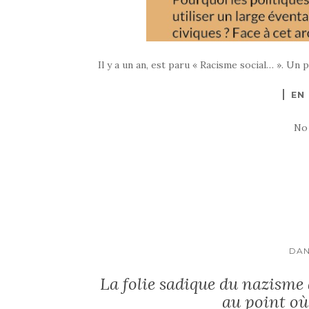
Il y a un an, est paru « Racisme social… ». Un
EN
No
DAN
La folie sadique du nazisme 
au point o