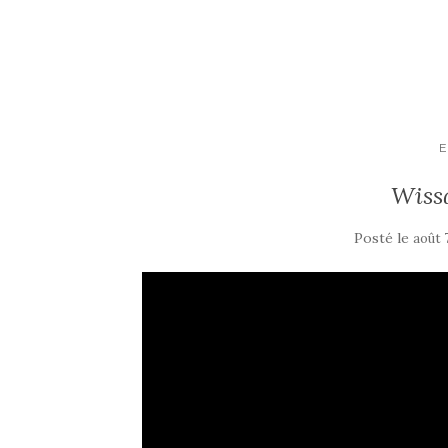
E
Wiss
Posté le
août 