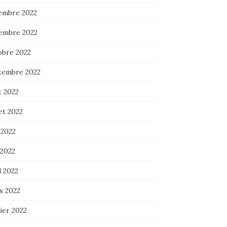
embre 2022
embre 2022
obre 2022
tembre 2022
t 2022
let 2022
 2022
 2022
l 2022
s 2022
ier 2022