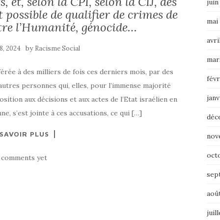
 et, selon la CPI, selon la CIJ, des
juin
t possible de qualifier de crimes de
mai
tre l’Humanité, génocide…
avri
by
8, 2024
Racisme Social
mar
férée à des milliers de fois ces derniers mois, par des
févr
autres personnes qui, elles, pour l’immense majorité
janv
ition aux décisions et aux actes de l’Etat israélien en
ne, s’est jointe à ces accusations, ce qui […]
déc
 SAVOIR PLUS
nov
oct
 comments yet
sep
aoû
juil