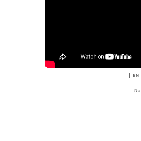
EN
No