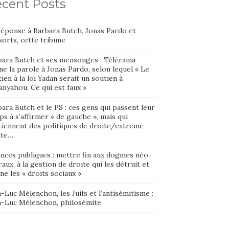
cent Posts
réponse à Barbara Butch, Jonas Pardo et
orts, cette tribune
bara Butch et ses mensonges : Télérama
e la parole à Jonas Pardo, selon lequel « Le
ien à la loi Yadan serait un soutien à
nyahou. Ce qui est faux »
ara Butch et le PS : ces gens qui passent leur
s à s’affirmer « de gauche », mais qui
tiennent des politiques de droite/extreme-
ite…
ances publiques : mettre fin aux dogmes néo-
raux, à la gestion de droite qui les détruit et
ne les « droits sociaux »
-Luc Mélenchon, les Juifs et l’antisémitisme :
n-Luc Mélenchon, philosémite