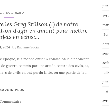
juin
CATEGORIZED
avri
e les Greg Stillson (1) de notre
mar
ation d’agir en amont pour mettre
févr
ojets en échec…
oct
by
4, 2024
Racisme Social
sep
e époque, le « monde entier » comme on le dit souvent
aoû
 de guerre commis par une armée contre des civils, et,
juil
ers de civils en ont perdu la vie, ou une partie de leur
juin
 SAVOIR PLUS
mai
avri
 Commentaire