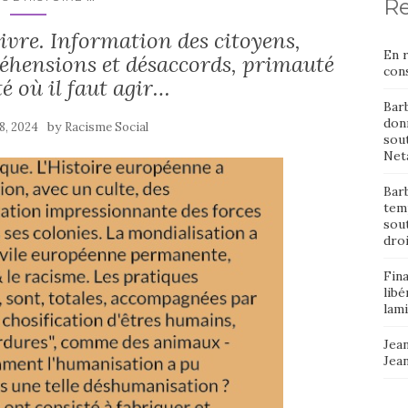
Re
livre. Information des citoyens,
En 
éhensions et désaccords, primauté
cons
té où il faut agir…
Bar
donn
by
8, 2024
Racisme Social
sout
Neta
Barb
temp
sou
dro
Fin
libé
lami
Jean
Jea