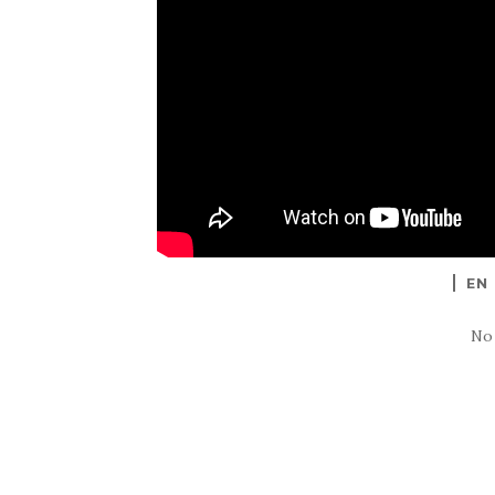
EN
No