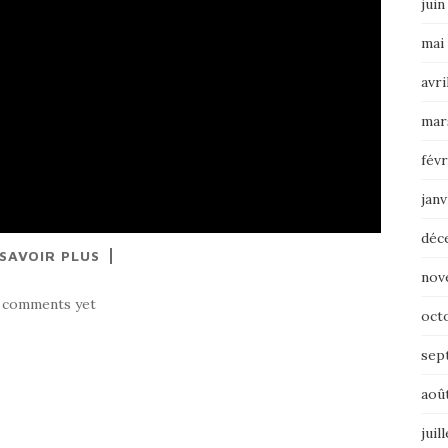
juin
mai
avri
mar
févr
janv
déc
 SAVOIR PLUS
nov
 comments yet
oct
sep
aoû
juil