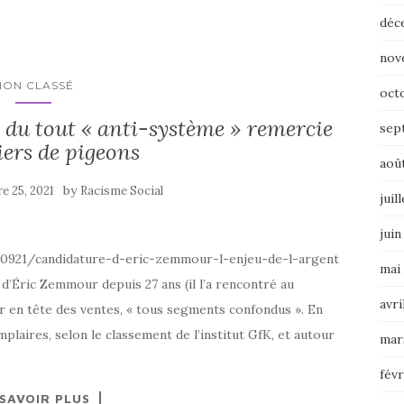
déc
nov
NON CLASSÉ
oct
 du tout « anti-système » remercie
sep
liers de pigeons
aoû
by
e 25, 2021
Racisme Social
juil
juin
50921/candidature-d-eric-zemmour-l-enjeu-de-l-argent
mai
d’Éric Zemmour depuis 27 ans (il l’a rencontré au
avri
rer en tête des ventes, « tous segments confondus ». En
emplaires, selon le classement de l’institut GfK, et autour
mar
févr
 SAVOIR PLUS