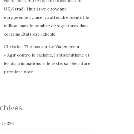
Nauts
sur
Contre l’accord d’association
UE/Israël, l’initiative citoyenne
européenne avance, va atteindre bientôt le
million, mais le nombre de signatures dans
certains Etats est ridicule…
Christine Thomas
sur
Le Vademecum
« Agir contre le racisme, l’antisémitisme et
les discriminations », le texte, sa réécriture,
première note
chives
let 2026