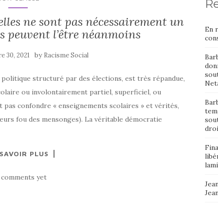
Re
 elles ne sont pas nécessairement un
En 
les peuvent l’être néanmoins
cons
by
e 30, 2021
Racisme Social
Bar
donn
sout
politique structuré par des élections, est très répandue,
Neta
aire ou involontairement partiel, superficiel, ou
Barb
t pas confondre « enseignements scolaires » et vérités,
temp
eurs fou des mensonges). La véritable démocratie
sou
dro
Fin
 SAVOIR PLUS
libé
lami
 comments yet
Jean
Jea