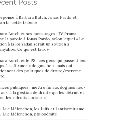
cent Posts
réponse à Barbara Butch, Jonas Pardo et
orts, cette tribune
bara Butch et ses mensonges : Télérama
e la parole à Jonas Pardo, selon lequel « Le
ien à la loi Yadan serait un soutien à
nyahou. Ce qui est faux »
ara Butch et le PS : ces gens qui passent leur
s à s’affirmer « de gauche », mais qui
tiennent des politiques de droite/extreme-
ite…
ances publiques : mettre fin aux dogmes néo-
raux, à la gestion de droite qui les détruit et
ne les « droits sociaux »
-Luc Mélenchon, les Juifs et l’antisémitisme :
n-Luc Mélenchon, philosémite