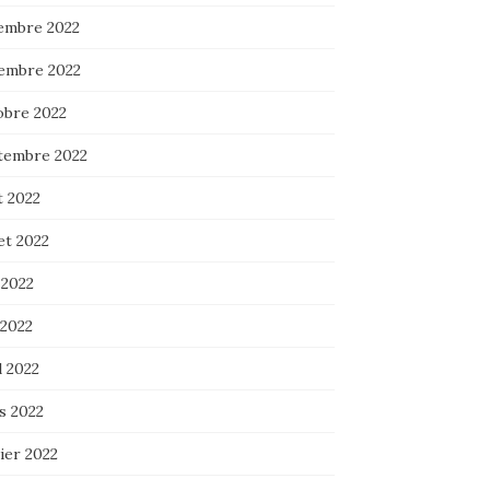
embre 2022
embre 2022
obre 2022
tembre 2022
t 2022
let 2022
 2022
 2022
l 2022
s 2022
ier 2022