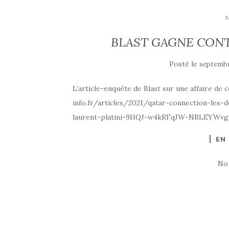
BLAST GAGNE CON
Posté le
septembr
L’article-enquête de Blast sur une affaire de
info.fr/articles/2021/qatar-connection-les-
laurent-platini-9HQJ-w4kRFqJW-NRLEYWvg
EN
No