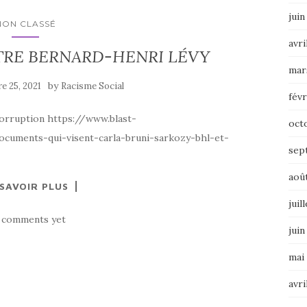
juin
NON CLASSÉ
avri
TRE BERNARD-HENRI LÉVY
mar
by
e 25, 2021
Racisme Social
févr
 corruption https://www.blast-
oct
documents-qui-visent-carla-bruni-sarkozy-bhl-et-
sep
aoû
 SAVOIR PLUS
juil
 comments yet
juin
mai
avri