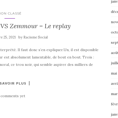
janv
déc
NON CLASSÉ
nov
 VS Zemmour – Le replay
oct
by
e 25, 2021
Racisme Social
sep
erprété. Il faut donc s’en expliquer.Un, il est disponible
aoû
r est absolument lamentable, de bout en bout. Trois :
juil
moral, ce trou noir, qui semble aspirer des milliers de
mai
 SAVOIR PLUS
avri
mar
 comments yet
févr
janv