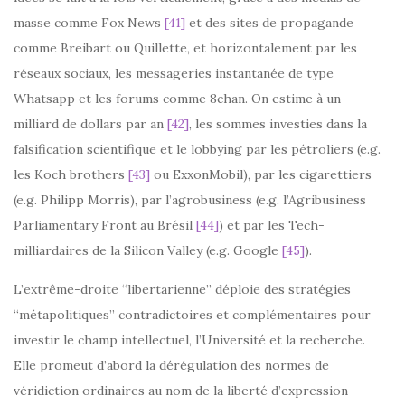
masse comme Fox News
[41]
et des sites de propagande
comme Breibart ou Quillette, et horizontalement par les
réseaux sociaux, les messageries instantanée de type
Whatsapp et les forums comme 8chan. On estime à un
milliard de dollars par an
[42]
, les sommes investies dans la
falsification scientifique et le lobbying par les pétroliers (e.g.
les Koch brothers
[43]
ou ExxonMobil), par les cigarettiers
(e.g. Philipp Morris), par l’agrobusiness (e.g. l’Agribusiness
Parliamentary Front au Brésil
[44]
) et par les Tech-
milliardaires de la Silicon Valley (e.g. Google
[45]
).
L’extrême-droite “libertarienne” déploie des stratégies
“métapolitiques” contradictoires et complémentaires pour
investir le champ intellectuel, l’Université et la recherche.
Elle promeut d’abord la dérégulation des normes de
véridiction ordinaires au nom de la liberté d’expression