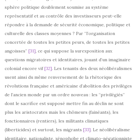
sphère politique doublement soumise au système
représentatif et au contrôle des investisseurs peut-elle
répondre à la demande de sécurité économique, politique et
culturelle des classes moyennes ? Par “l’organisation
concertée de toutes les petites peurs, de toutes les petites
angoisses”
[31]
, ce qui suppose la surexposition aux
questions migratoires et identitaires, jouant d’un imaginaire
colonial encore vif
[32]
. Les tenants des deux néolibéralismes
usent ainsi du même renversement de la rhétorique des
révolutions française et américaine d’abolition des privilèges
de l’ancien monde par un ordre nouveau : les “privilégiés”
dont le sacrifice est supposé mettre fin au déclin ne sont
plus les aristocrates mais les chômeurs (fainéants), les
fonctionnaires (rentiers), les militants climatiques
(liberticides) et surtout, les migrants
[33]
. Le néolibéralisme
identitaire, nationaliste, xénophobe et climato-négationniste