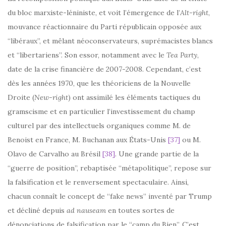
du bloc marxiste-léniniste, et voit l’émergence de l’
Alt-right
,
mouvance réactionnaire du Parti républicain opposée aux
“libéraux”, et mêlant néoconservateurs, suprémacistes blancs
et “libertariens”. Son essor, notamment avec le
Tea Party
,
date de la crise financière de 2007-2008. Cependant, c’est
dès les années 1970, que les théoriciens de la Nouvelle
Droite (
New-right
) ont assimilé les éléments tactiques du
gramscisme et en particulier l’investissement du champ
culturel par des intellectuels organiques comme M. de
Benoist en France, M. Buchanan aux États-Unis
[37]
ou M.
Olavo de Carvalho au Brésil
[38]
. Une grande partie de la
“guerre de position”, rebaptisée “métapolitique”, repose sur
la falsification et le renversement spectaculaire. Ainsi,
chacun connaît le concept de “fake news” inventé par Trump
et décliné depuis
ad nauseam
en toutes sortes de
dénonciations de falsification par le “camp du Bien”. C’est