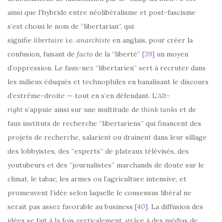
ainsi que l’hybride entre néolibéralisme et post-fascisme
s’est choisi le nom de “libertarian”, qui
signifie
libertaire
i.e.
anarchiste
en anglais, pour créer la
confusion, faisant de
facto
de la “liberté”
[39]
un moyen
d’oppression. Le faux-nez “libertarien” sert à recruter dans
les milieux éduqués et technophiles en banalisant le discours
d’extrême-droite — tout en s’en défendant. L’
Alt-
right
s’appuie ainsi sur une multitude de
think tanks
et de
faux instituts de recherche “libertariens” qui financent des
projets de recherche, salarient ou drainent dans leur sillage
des lobbyistes, des “experts” de plateaux télévisés, des
youtubeurs et des “journalistes” marchands de doute sur le
climat, le tabac, les armes ou l’agriculture intensive, et
promeuvent l’idée selon laquelle le consensus libéral ne
serait pas assez favorable au business
[40]
. La diffusion des
idées se fait à la fois verticalement, grâce à des médias de