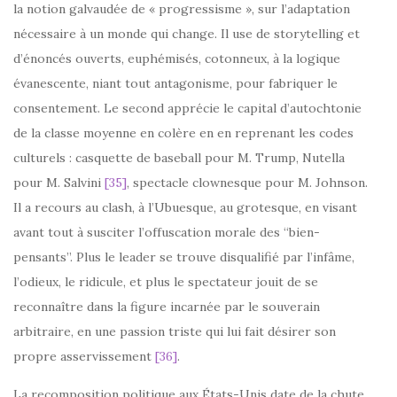
la notion galvaudée de « progressisme », sur l’adaptation
nécessaire à un monde qui change. Il use de storytelling et
d’énoncés ouverts, euphémisés, cotonneux, à la logique
évanescente, niant tout antagonisme, pour fabriquer le
consentement. Le second apprécie le capital d’autochtonie
de la classe moyenne en colère en en reprenant les codes
culturels : casquette de baseball pour M. Trump, Nutella
pour M. Salvini
[35]
, spectacle clownesque pour M. Johnson.
Il a recours au clash, à l’Ubuesque, au grotesque, en visant
avant tout à susciter l’offuscation morale des “bien-
pensants”. Plus le leader se trouve disqualifié par l’infâme,
l’odieux, le ridicule, et plus le spectateur jouit de se
reconnaître dans la figure incarnée par le souverain
arbitraire, en une passion triste qui lui fait désirer son
propre asservissement
[36]
.
La recomposition politique aux États-Unis date de la chute