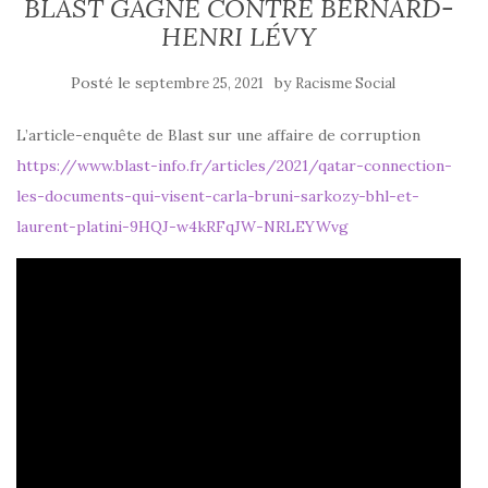
BLAST GAGNE CONTRE BERNARD-
HENRI LÉVY
Posté le
by
septembre 25, 2021
Racisme Social
L’article-enquête de Blast sur une affaire de corruption
https://www.blast-info.fr/articles/2021/qatar-connection-
les-documents-qui-visent-carla-bruni-sarkozy-bhl-et-
laurent-platini-9HQJ-w4kRFqJW-NRLEYWvg