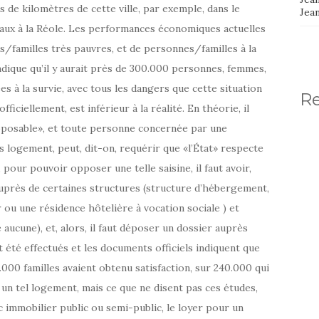
 de kilomètres de cette ville, par exemple, dans le
Jea
eaux à la Réole. Les performances économiques actuelles
es/familles très pauvres, et de personnes/familles à la
 indique qu’il y aurait près de 300.000 personnes, femmes,
es à la survie, avec tous les dangers que cette situation
R
ficiellement, est inférieur à la réalité. En théorie, il
opposable», et toute personne concernée par une
 logement, peut, dit-on, requérir que «l’État» respecte
, pour pouvoir opposer une telle saisine, il faut avoir,
uprès de certaines structures (structure d’hébergement,
ou une résidence hôtelière à vocation sociale ) et
é aucune), et, alors, il faut déposer un dossier auprès
 été effectués et les documents officiels indiquent que
000 familles avaient obtenu satisfaction, sur 240.000 qui
un tel logement, mais ce que ne disent pas ces études,
c immobilier public ou semi-public, le loyer pour un