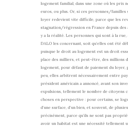
logement familial, dans une zone où les prix 
euros, ou plus. Or, si ces personnes/familles 
loyer redevient vite difficile, parce que les r
stagnation/régression en France depuis des ann
y a la réalité. Les personnes qui sont à la rue, 
DALO les concernant, soit qu’elles ont été débo
puisque le droit au logement est un droit esse
place des milliers, et peut-être, des millions
logement, pour défaut de paiement du loyer, p
peu, elles arbitrent nécessairement entre paye
président américain a annoncé, avant son invest
expulsions, tellement le nombre de citoyens c
choses en perspective : pour certains, se log
d’une surface, d’un bien, et souvent, de plusie
précisément, parce qu’ils ne sont pas propriét
avoir un habitat est une nécessité tellement 