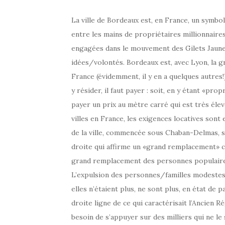
La ville de Bordeaux est, en France, un symbol
entre les mains de propriétaires millionnair
engagées dans le mouvement des Gilets Jaunes,
idées/volontés. Bordeaux est, avec Lyon, la gr
France (évidemment, il y en a quelques autres!
y résider, il faut payer : soit, en y étant «prop
payer un prix au mètre carré qui est très élevé)
villes en France, les exigences locatives sont
de la ville, commencée sous Chaban-Delmas, s
droite qui affirme un «grand remplacement» civ
grand remplacement des personnes populaires, 
L’expulsion des personnes/familles modestes s
elles n’étaient plus, ne sont plus, en état de p
droite ligne de ce qui caractérisait l’Ancien R
besoin de s’appuyer sur des milliers qui ne le