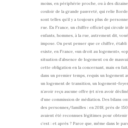
moins, en périphérie proche, ou à des dizaines
couloir de la grande pauvreté, qui relie Bord
sont telles qu’il y a toujours plus de personn
rue. En France, un chiffre officiel qui circule
enfants, hommes, à la rue, autrement dit, voué
impose. On peut penser que ce chiffre, établi of
existe, en France, «un droit au logement», «
situation d’absence de logement ou de mauvais
cette obligation en la concernant, mais en fait
dans un premier temps, requis un logement a
un logement de transition, un logement-foyer 
n’avoir reçu aucune offre (et n’en avoir déclin
d’une commission de médiation. Des bilans ont
des personnes/familles : en 2018, près de 150.
avaient été reconnues légitimes pour obtenir 
c’est : et après ? Parce que, même dans le par