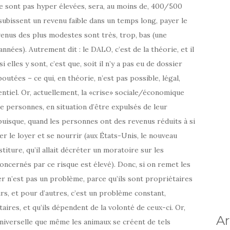
ne sont pas hyper élevées, sera, au moins de, 400/500
subissent un revenu faible dans un temps long, payer le
evenus des plus modestes sont très, trop, bas (une
ées). Autrement dit : le DALO, c’est de la théorie, et il
si elles y sont, c’est que, soit il n’y a pas eu de dossier
utées – ce qui, en théorie, n’est pas possible, légal,
ntiel. Or, actuellement, la «crise» sociale/économique
 de personnes, en situation d’être expulsés de leur
uisque, quand les personnes ont des revenus réduits à si
r le loyer et se nourrir (aux États-Unis, le nouveau
iture, qu’il allait décréter un moratoire sur les
oncernés par ce risque est élevé). Donc, si on remet les
er n’est pas un problème, parce qu’ils sont propriétaires
urs, et pour d’autres, c’est un problème constant,
aires, et qu’ils dépendent de la volonté de ceux-ci. Or,
Ar
universelle que même les animaux se créent de tels