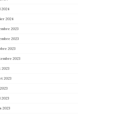
l 2024
ier 2024
embre 2023
embre 2023
obre 2023
tembre 2023
t 2023
let 2023
 2023
l 2023
s 2023