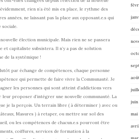
s ont-elles changées depuis l’élection de la nouvelle
févr
 évidemment, rien n’a été mis en place, le rythme des
janv
 années, ne laissant pas la place aux opposant.e.s qui
e sociale.
déc
a nouvelle élection municipale. Mais rien ne se passera
nov
et capitaliste subsistera. Il n’y a pas de solution
oct
me de la systémique !
sep
plutôt par échange de compétences, chaque personne
aoû
pétence qui permette de faire vivre la Communauté. Je
pagner les personnes qui sont atteint d’addictions vers
juil
ir leur proposer d’intégrer une nouvelle communauté. La
juin
 je la perçois. Un terrain libre ( à déterminer ) avec ou
hâteaux, Masures ) à retaper, ou mettre sur sol des
mai
eil, ou les compétences de chacun.e.s pourront être
avri
iments, coiffures, services de formation à la
mar