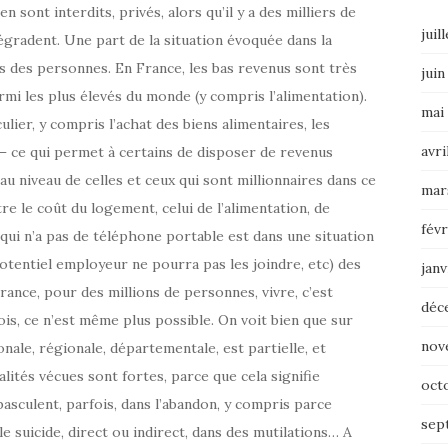
 sont interdits, privés, alors qu’il y a des milliers de
juil
dégradent. Une part de la situation évoquée dans la
s des personnes. En France, les bas revenus sont très
juin
armi les plus élevés du monde (y compris l’alimentation).
mai
ier, y compris l’achat des biens alimentaires, les
avri
 ce qui permet à certains de disposer de revenus
u niveau de celles et ceux qui sont millionnaires dans ce
mar
tre le coût du logement, celui de l’alimentation, de
févr
qui n’a pas de téléphone portable est dans une situation
otentiel employeur ne pourra pas les joindre, etc) des
janv
rance, pour des millions de personnes, vivre, c’est
déc
fois, ce n’est même plus possible. On voit bien que sur
nov
ionale, régionale, départementale, est partielle, et
éalités vécues sont fortes, parce que cela signifie
oct
sculent, parfois, dans l’abandon, y compris parce
sep
le suicide, direct ou indirect, dans des mutilations… A