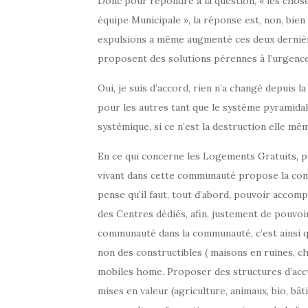
Donc pour répondre à la question, « les chose
équipe Municipale », la réponse est, non, bien
expulsions a même augmenté ces deux dernières
proposent des solutions pérennes à l’urgenc
Oui, je suis d’accord, rien n’a changé depuis l
pour les autres tant que le système pyramidale 
systémique, si ce n’est la destruction elle mê
En ce qui concerne les Logements Gratuits, 
vivant dans cette communauté propose la com
pense qu’il faut, tout d’abord, pouvoir accom
des Centres dédiés, afin, justement de pouvo
communauté dans la communauté, c’est ainsi que
non des constructibles ( maisons en ruines, c
mobiles home. Proposer des structures d’accu
mises en valeur (agriculture, animaux, bio, bât