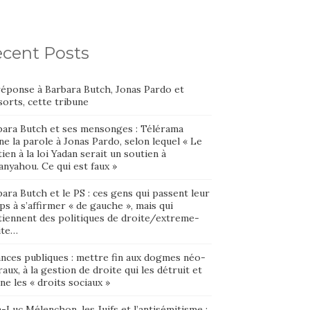
cent Posts
réponse à Barbara Butch, Jonas Pardo et
orts, cette tribune
bara Butch et ses mensonges : Télérama
e la parole à Jonas Pardo, selon lequel « Le
ien à la loi Yadan serait un soutien à
nyahou. Ce qui est faux »
ara Butch et le PS : ces gens qui passent leur
s à s’affirmer « de gauche », mais qui
tiennent des politiques de droite/extreme-
ite…
ances publiques : mettre fin aux dogmes néo-
raux, à la gestion de droite qui les détruit et
ne les « droits sociaux »
-Luc Mélenchon, les Juifs et l’antisémitisme :