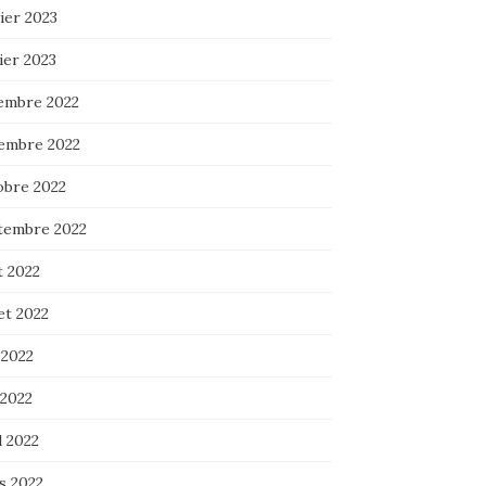
ier 2023
ier 2023
embre 2022
embre 2022
obre 2022
tembre 2022
t 2022
let 2022
 2022
 2022
l 2022
s 2022