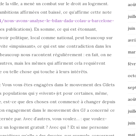
de la ville, a mené un combat sur le droit au logement.
aoû
ambitions affirmées ont baissé, ce qu’affirme cette note
juil
/nous-avons-analyse-le-bilan-dada-colau-a-barcelone-
juin
res publications). En somme, ce qui est étonnant,
uvoir politique, local comme national, peut beaucoup sur
avri
 vite «impuissant», ce qui est une contradiction dans les
mar
 beaucoup nous racontent régulièrement : en fait, on ne
’autres, mais les mêmes qui affirment cela requièrent
févr
le ou telle chose qui touche à leurs intérêts.
oct
r : Vous vous êtes engagées dans le mouvement des Gilets
sep
s populations qui y «vivent» (et pour certaines, même,
aoû
nce, est-ce que des choses ont commencé à changer depuis
? Ton engagement dans le mouvement des GJ a concerné ce
juil
ernée par. Avec d’autres, vous voulez… : que voulez-
juin
z un logement gratuit ? Avec qui ? Et si une personne
mai
considérez qu’elle a des devoirs, par exemple, concernant