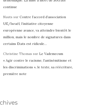
démoniaque. La mise à mort de Socrate
continue
Nauts
sur
Contre l’accord d’association
UE/Israël, l’initiative citoyenne
européenne avance, va atteindre bientôt le
million, mais le nombre de signatures dans
certains Etats est ridicule…
Christine Thomas
sur
Le Vademecum
« Agir contre le racisme, l’antisémitisme et
les discriminations », le texte, sa réécriture,
première note
chives