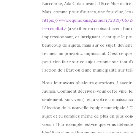
Barcelone, Ada Colau, avant d’être élue maire 
Mais, comme pour d’autres, une fois élue, les 
https://www.equinoxmagazine.fr/2019/05/24
le-resultat/
(à vérifier en croisant avec d’aut
impressionnant, et intriguant, c’est que le po
beaucoup de sujets, mais sur ce sujet, devient
termes, un pouvoir… impuissant. C’est ce que
peut rien faire sur ce sujet comme sur tant d
l’action de l’État ou d’une municipalité sur tel
Nous leur avons plusieurs questions, à savoi
Jaunes. Comment décrivez-vous cette ville, le
seulement, survivent), et, à votre connaissa
l’élection de la nouvelle équipe municipale 
sujet et tu sembles même de plus en plus conc
vous ? ! Par exemple, est-ce que vous défende
bénéficie d’un tel logement, est-ce que vous 