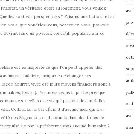
 l’habitat, un véritable droit au logement, vous voulez
avri
 Quelles sont vos perspectives ? Faisons une fiction : et si
janv
riez-vous, que voudriez-vous, penseriez-vous, pouvoir,
e devrait faire un pouvoir, collectif, populaire sur ce
déc
nov
oct
delaise est en majorité ce que l’on peut appeler des
sep
nsommatrice, addicte, incapable de changer ses
aoû
se loger, nourrir, vivre car leurs moyens financiers sont à
juil
mmables, loisirs). Puis nous avons la partie presque
 commun.e.s a celles et ceux qui passent devant ilelles,
mai
ille. Celleux la, ne bénéficient d’aucune aide qui leur
avri
ôté des Migrant.e.t.es, habitants dans des toiles de
nt expulsé.e.s par la préfecture sans aucune humanité ?
mar