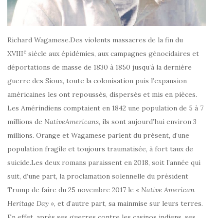
Richard Wagamese.Des violents massacres de la fin du
e
XVIII
siècle aux épidémies, aux campagnes génocidaires et
déportations de masse de 1830 à 1850 jusqu’à la dernière
guerre des Sioux, toute la colonisation puis l’expansion
américaines les ont repoussés, dispersés et mis en pièces.
Les Amérindiens comptaient en 1842 une population de 5 à 7
millions de
NativeAmericans
, ils sont aujourd’hui environ 3
millions. Orange et Wagamese parlent du présent, d’une
population fragile et toujours traumatisée, à fort taux de
suicide.Les deux romans paraissent en 2018, soit l’année qui
suit, d’une part, la proclamation solennelle du président
Trump de faire du 25 novembre 2017 le
« Native American
Heritage Day »
, et d’autre part, sa mainmise sur leurs terres.
En effet, après ses guerres contre les casinos indiens, ses