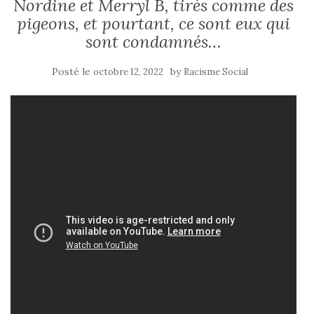
Nordine et Merryl B, tirés comme des
pigeons, et pourtant, ce sont eux qui
sont condamnés…
Posté le
by
octobre 12, 2022
Racisme Social