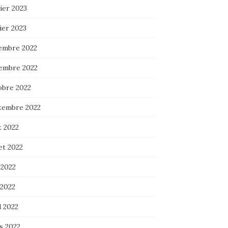
ier 2023
ier 2023
embre 2022
embre 2022
obre 2022
tembre 2022
t 2022
let 2022
 2022
 2022
l 2022
s 2022