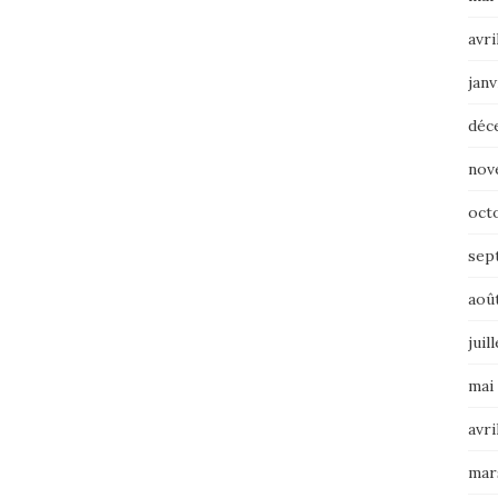
avri
janv
déc
nov
oct
sep
aoû
juil
mai
avri
mar