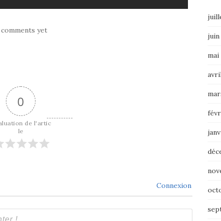
juil
 comments yet
juin
mai
avri
mar
0
févr
luation de l'artic
le
janv
déc
nov
Connexion
oct
sep