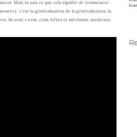
Zemmour. Mais tu sais ce que cela signifie de zemmourer
Jea
ourée) : c’est la généralisation de la généralisation, la
autres, ils sont « tous, cons, bêtes et méchants, menteurs,
R