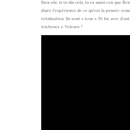
Bien sûr, si tu dis cela, tu es aussi con que 
(faire l’expérience de ce qu’est la pensée zemm
totalisation. Ils sont « tous ». Et lui, avec d’
tricheurs ». Voleurs ?