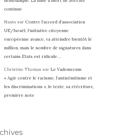
démoniaque. La mise à mort de Socrate
continue
Nauts
sur
Contre l’accord d’association
UE/Israël, l’initiative citoyenne
européenne avance, va atteindre bientôt le
million, mais le nombre de signatures dans
certains Etats est ridicule…
Christine Thomas
sur
Le Vademecum
« Agir contre le racisme, l’antisémitisme et
les discriminations », le texte, sa réécriture,
première note
chives