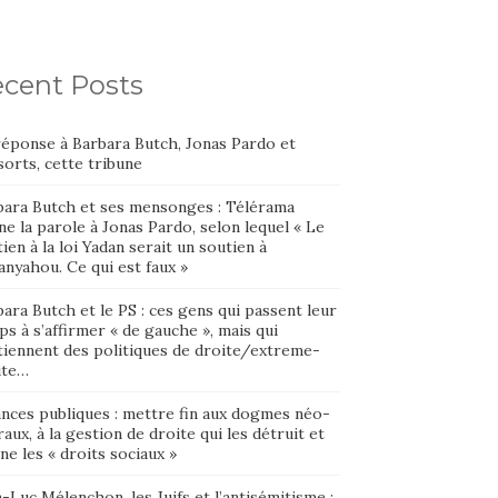
cent Posts
réponse à Barbara Butch, Jonas Pardo et
orts, cette tribune
bara Butch et ses mensonges : Télérama
e la parole à Jonas Pardo, selon lequel « Le
ien à la loi Yadan serait un soutien à
nyahou. Ce qui est faux »
ara Butch et le PS : ces gens qui passent leur
s à s’affirmer « de gauche », mais qui
tiennent des politiques de droite/extreme-
ite…
ances publiques : mettre fin aux dogmes néo-
raux, à la gestion de droite qui les détruit et
ne les « droits sociaux »
-Luc Mélenchon, les Juifs et l’antisémitisme :