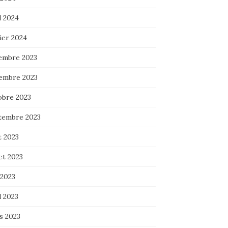
l 2024
ier 2024
embre 2023
embre 2023
obre 2023
tembre 2023
t 2023
let 2023
 2023
l 2023
s 2023