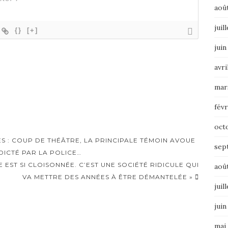
aoû
juil
{}
[+]
juin
avri
mar
févr
oct
S : COUP DE THÉÂTRE, LA PRINCIPALE TÉMOIN AVOUE
sep
DICTÉ PAR LA POLICE…
E EST SI CLOISONNÉE. C’EST UNE SOCIÉTÉ RIDICULE QUI
aoû
VA METTRE DES ANNÉES À ÊTRE DÉMANTELÉE »
juil
juin
mai