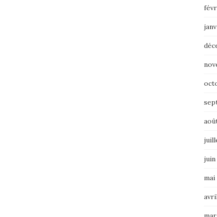
févr
janv
déc
nov
oct
sep
aoû
juil
juin
mai
avri
mar