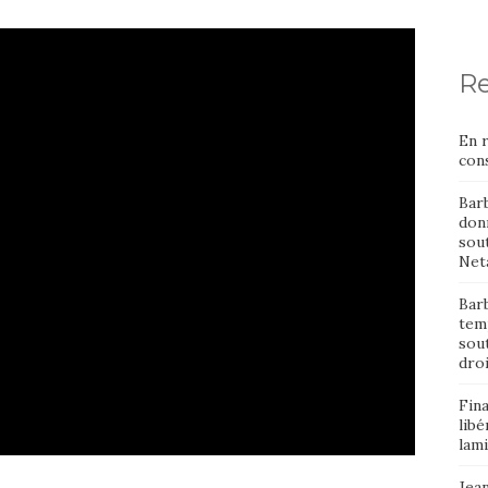
Re
En 
cons
Bar
donn
sout
Neta
Barb
temp
sou
dro
Fin
libé
lami
Jean