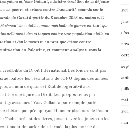
anyahou et Yoav Gallant, ministre israélien de la défense
imes de guerre et crimes contre l’humanité commis sur le
avri
 bande de Gaza) à partir du 8 octobre 2023 au moins ». Il
janv
libérément des civils comme méthode de guerre en tant que
déc
ntionnellement des attaques contre une population civile en
ination et/ou le meurtre en tant que crime contre
nov
a situation en Palestine, et comment analysez-vous la
oct
sep
 crédibilité du Droit International. Les lois ne sont pas
aoû
 Israël bafoue les résolutions de l’ONU depuis des années
quoi, au nom de quoi, cet État dérogerait-il aux
juil
constitue une injure au Droit. Les propos tenus par
mai
sont gravissimes ! Yoav Gallant a par exemple parlé
ême rhétorique qu’employait Himmler (discours de Posen
avri
e Tsahal brûlant des livres, posant avec les jouets ou les
mar
continuent de parler de « l’armée la plus morale du