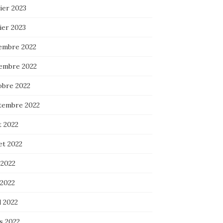
ier 2023
ier 2023
embre 2022
embre 2022
obre 2022
tembre 2022
t 2022
let 2022
 2022
 2022
l 2022
s 2022