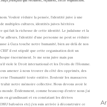
 Juifs français qui récusent, refusent, cette réquisition.
m. Vouloir réduire la pensée, l’identité juive à une
de multiples cultures, identités juives héritées
e qui fait la richesse de cette identité. Le judaïsme et la
Par ailleurs, l’identité d’une personne ne peut se réduire
passe à Gaza touche notre humanité, bien au-delà de nos
 CRIF il est stipulé que cette organisation doit un
e choque énormément. Je me sens juive mais pas
u’il viole le Droit international et les Droits de l’Homme.
nous amener à nous trouver du côté des opprimés, des
ncerne l’humanité toute entière. Soutenir les massacres
st trahir notre mémoire collective. Nous devons avoir le
 du monde. Évidemment, comme beaucoup d’entre nous j’ai
is en grandissant et en constatant les dérives
Ar
’ONU bafouées etc) j’en suis arrivée à déconstruire ce