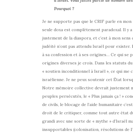
d’Israël. Vous faites partie de nombre des
Pourquoi ?
Je ne supporte pas que le CRIF parle en mon no
seule doxa est complètement paradoxal. Il y a 
justement de la diaspora, et c’est à mon sens c
judéité n’ont pas attendu Israël pour exister. 
à sa confession et à ses origines… Ce qui se 
origines diverses je crois. Dans les statuts du
« soutien inconditionnel à Israël », ce qui m
israélienne. Je ne peux soutenir cet État lorsq
Notre mémoire collective devrait justement 
peuples persécutés, le « Plus jamais ça ! » co
de civils, le blocage de l’aide humanitaire c’e
droit de le critiquer, comme tout autre état
grandi avec une sorte de « mythe » d’Israël ma
insupportables (colonisation, résolutions de l