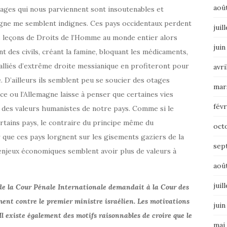
aoû
images qui nous parviennent sont insoutenables et
magne me semblent indignes. Ces pays occidentaux perdent
juil
es leçons de Droits de l’Homme au monde entier alors
juin
t des civils, créant la famine, bloquant les médicaments,
lliés d’extrême droite messianique en profiteront pour
avri
. D’ailleurs ils semblent peu se soucier des otages
mar
ce ou l’Allemagne laisse à penser que certaines vies
févr
re des valeurs humanistes de notre pays. Comme si le
ertains pays, le contraire du principe même du
oct
que ces pays lorgnent sur les gisements gaziers de la
sep
s enjeux économiques semblent avoir plus de valeurs à
aoû
juil
 de la Cour Pénale Internationale demandait à la Cour des
nt contre le premier ministre israélien. Les motivations
juin
 Il existe également des motifs raisonnables de croire que le
mai