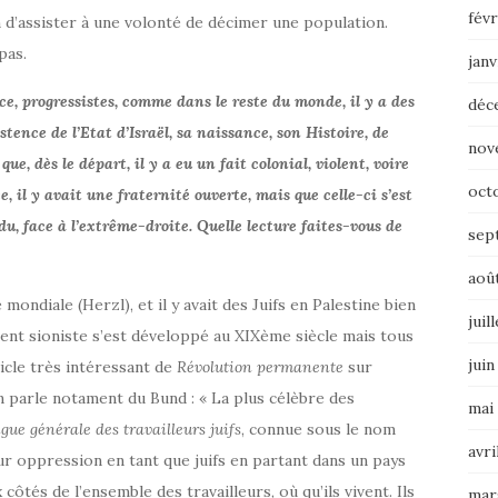
févr
n d’assister à une volonté de décimer une population.
pas.
janv
e, progressistes, comme dans le reste du monde, il y a des
déc
stence de l’Etat d’Israël, sa naissance, son Histoire, de
nov
e, dès le départ, il y a eu un fait colonial, violent, voire
oct
, il y avait une fraternité ouverte, mais que celle-ci s’est
du, face à l’extrême-droite. Quelle lecture faites-vous de
sep
aoû
ondiale (Herzl), et il y avait des Juifs en Palestine bien
juil
ment sioniste s’est développé au XIXème siècle mais tous
juin
ticle très intéressant de
Révolution permanente
sur
on parle notament du Bund : « La plus célèbre des
mai
igue générale des travailleurs juifs
, connue sous le nom
avri
eur oppression en tant que juifs en partant dans un pays
x côtés de l’ensemble des travailleurs, où qu’ils vivent. Ils
mar