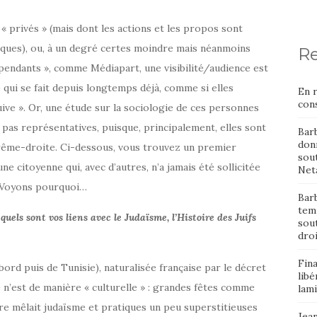
 « privés » (mais dont les actions et les propos sont
iques), ou, à un degré certes moindre mais néanmoins
Re
pendants », comme Médiapart, une visibilité/audience est
e qui se fait depuis longtemps déjà, comme si elles
En 
cons
ive ». Or, une étude sur la sociologie de ces personnes
 pas représentatives, puisque, principalement, elles sont
Bar
donn
xtrême-droite. Ci-dessous, vous trouvez un premier
sout
ne citoyenne qui, avec d’autres, n’a jamais été sollicitée
Neta
. Voyons pourquoi…
Barb
temp
 quels sont vos liens avec le Judaïsme, l’Histoire des Juifs
sou
dro
Fin
abord puis de Tunisie), naturalisée française par le décret
libé
e n’est de manière « culturelle » : grandes fêtes comme
lami
e mêlait judaïsme et pratiques un peu superstitieuses
Jean