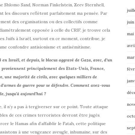
e Shlomo Sand, Norman Finkelstein, Zeev Sternhell,
juil
t les discours reflètent parfaitement ma pensée. Par
tement des organisations ou des collectifs comme
juin
 diamétralement opposée à celle du CRIF, je trouve cela
mai
es Juifs à Israël, surtout en ce moment, contribue, je
avri
omme confondre antisionisme et antisémitisme.
mar
 en Israël, et depuis, le blocus aggravé de Gaza, avec, d’un
re proviennent principalement des Etats-Unis, France,
févr
, une majorité de civils, avec quelques milliers de
janv
 d’armes de guerre pour se défendre. Comment avez-vous
déc
e, jusqu’à aujourd’hui ?
nov
il n’y a pas à tergiverser sur ce point. Toute attaque
ables de ces crimes terroristes devront être jugés
oct
er le Hamas afin d’affaiblir le Fatah, cette politique
sep
assistons à une vengeance aveugle, inhumaine, sur des