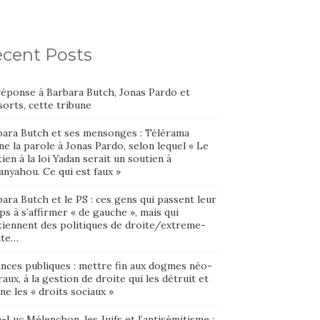
cent Posts
réponse à Barbara Butch, Jonas Pardo et
orts, cette tribune
bara Butch et ses mensonges : Télérama
e la parole à Jonas Pardo, selon lequel « Le
ien à la loi Yadan serait un soutien à
nyahou. Ce qui est faux »
ara Butch et le PS : ces gens qui passent leur
s à s’affirmer « de gauche », mais qui
tiennent des politiques de droite/extreme-
ite…
ances publiques : mettre fin aux dogmes néo-
raux, à la gestion de droite qui les détruit et
ne les « droits sociaux »
-Luc Mélenchon, les Juifs et l’antisémitisme :