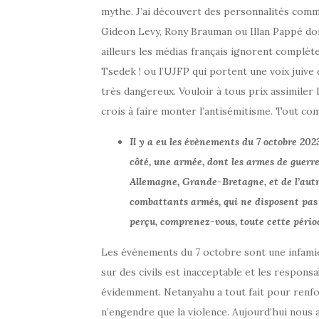
mythe. J’ai découvert des personnalités comm
Gideon Levy, Rony Brauman ou Illan Pappé don
ailleurs les médias français ignorent complè
Tsedek ! ou l’UJFP qui portent une voix juive
très dangereux. Vouloir à tous prix assimiler l
crois à faire monter l’antisémitisme. Tout c
Il y a eu les évènements du 7 octobre 2023
côté, une armée, dont les armes de guer
Allemagne, Grande-Bretagne, et de l’autre
combattants armés, qui ne disposent pas
perçu, comprenez-vous, toute cette périod
Les événements du 7 octobre sont une infamie, 
sur des civils est inacceptable et les respons
évidemment. Netanyahu a tout fait pour renforc
n’engendre que la violence. Aujourd’hui nous 