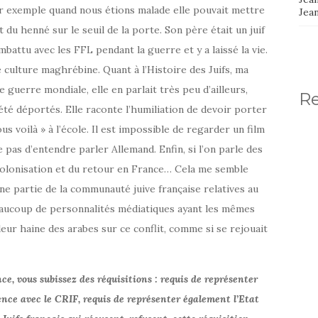
ar exemple quand nous étions malade elle pouvait mettre
Jea
 du henné sur le seuil de la porte. Son père était un juif
combattu avec les FFL pendant la guerre et y a laissé la vie.
e culture maghrébine. Quant à l’Histoire des Juifs, ma
guerre mondiale, elle en parlait très peu d’ailleurs,
R
été déportés. Elle raconte l’humiliation de devoir porter
us voilà » à l’école. Il est impossible de regarder un film
 pas d’entendre parler Allemand. Enfin, si l’on parle des
décolonisation et du retour en France… Cela me semble
une partie de la communauté juive française relatives au
beaucoup de personnalités médiatiques ayant les mêmes
eur haine des arabes sur ce conflit, comme si se rejouait
, vous subissez des réquisitions : requis de représenter
nce avec le CRIF, requis de représenter également l’Etat