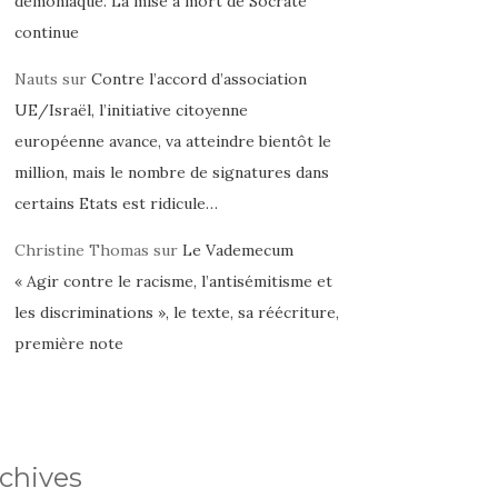
démoniaque. La mise à mort de Socrate
continue
Nauts
sur
Contre l’accord d’association
UE/Israël, l’initiative citoyenne
européenne avance, va atteindre bientôt le
million, mais le nombre de signatures dans
certains Etats est ridicule…
Christine Thomas
sur
Le Vademecum
« Agir contre le racisme, l’antisémitisme et
les discriminations », le texte, sa réécriture,
première note
chives