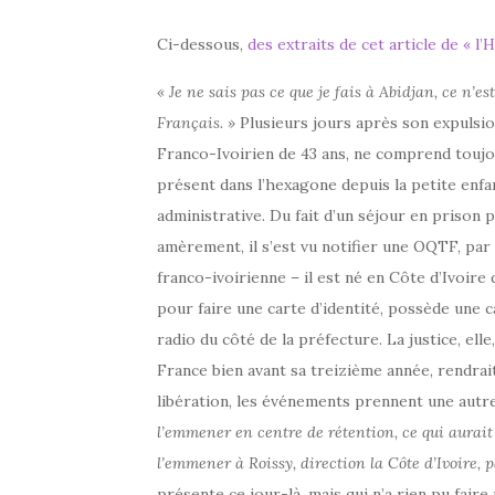
Ci-dessous,
des extraits de cet article de « l’
« Je ne sais pas ce que je fais à Abidjan, ce n’es
Français. »
Plusieurs jours après son expulsion
Franco-Ivoirien de 43 ans, ne comprend toujours
présent dans l’hexagone depuis la petite enfa
administrative. Du fait d’un séjour en prison p
amèrement, il s’est vu notifier une OQTF, par l
franco-ivoirienne – il est né en Côte d’Ivoire 
pour faire une carte d’identité, possède une c
radio du côté de la préfecture. La justice, ell
France bien avant sa treizième année, rendrait
libération, les événements prennent une autr
l’emmener en centre de rétention, ce qui aurait
l’emmener à Roissy, direction la Côte d’Ivoire, p
présente ce jour-là, mais qui n’a rien pu fair