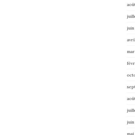
aoû
juil
juin
avri
mar
févr
oct
sep
aoû
juil
juin
mai