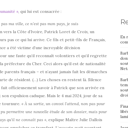
Humanité »
, qui lui est consacrée :
Re
t pas ma ville, ce n’est pas mon pays, je suis
 vers la Côte d’Ivoire, Patrick Loret de Croix, un
En 
 pas ce qui lui arrive. Ce fils et petit-fils de Français,
cons
nce a été victime d’une incroyable décision
Bar
our une faute qu’il reconnaît volontiers et qu’il regrette
donn
sout
a préfecture du Cher. Ceci alors qu’il est de nationalité
Neta
de parents français – et n’ayant jamais fait les démarches
arte de résident. (…) Les choses en restent là. Silence
Barb
temp
e, fait officieusement savoir à Patrick que son arrivée en
sou
dro
 son expulsion caduque. Mais le 4 mai 2024, jour de sa
e tournure.
« À sa sortie, un convoi l’attend, non pas pour
Fin
libé
 pu permettre une nouvelle étude de son dossier, mais pour
lami
ays qu’il ne connaît pas »
, explique Maître Julie Dallois
e pour empêcher ce transfert. L’avocate avait pourtant
Jean