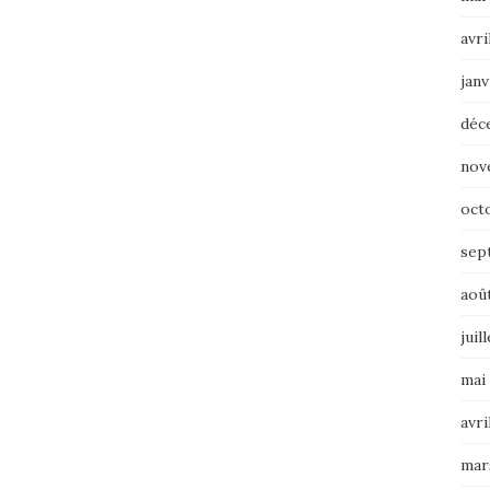
avri
janv
déc
nov
oct
sep
aoû
juil
mai
avri
mar