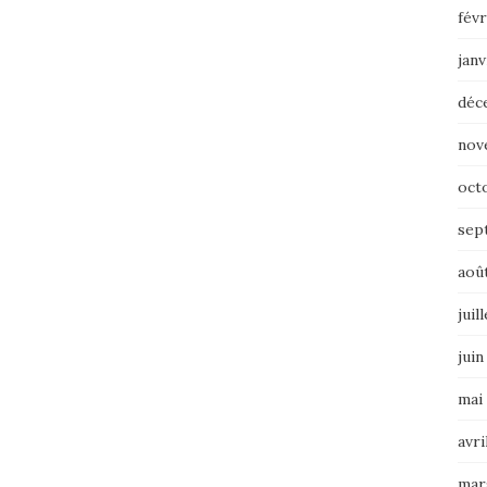
févr
janv
déc
nov
oct
sep
aoû
juil
juin
mai
avri
mar