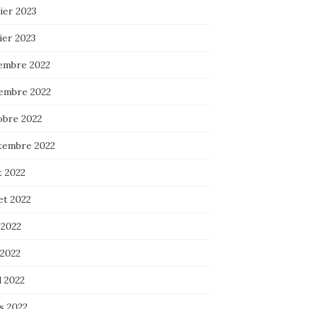
ier 2023
ier 2023
embre 2022
embre 2022
obre 2022
tembre 2022
t 2022
let 2022
 2022
 2022
l 2022
s 2022