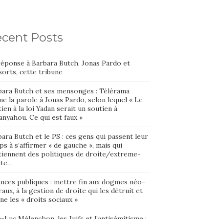
cent Posts
réponse à Barbara Butch, Jonas Pardo et
orts, cette tribune
bara Butch et ses mensonges : Télérama
e la parole à Jonas Pardo, selon lequel « Le
ien à la loi Yadan serait un soutien à
nyahou. Ce qui est faux »
ara Butch et le PS : ces gens qui passent leur
s à s’affirmer « de gauche », mais qui
tiennent des politiques de droite/extreme-
ite…
ances publiques : mettre fin aux dogmes néo-
raux, à la gestion de droite qui les détruit et
ne les « droits sociaux »
-Luc Mélenchon, les Juifs et l’antisémitisme :