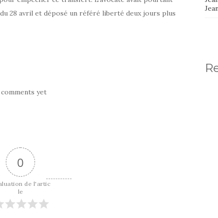
Jea
 du 28 avril et déposé un référé liberté deux jours plus
R
 comments yet
0
luation de l'artic
le