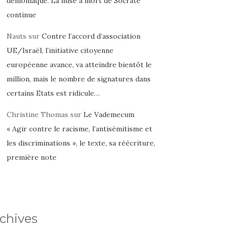
démoniaque. La mise à mort de Socrate
continue
Nauts
sur
Contre l’accord d’association
UE/Israël, l’initiative citoyenne
européenne avance, va atteindre bientôt le
million, mais le nombre de signatures dans
certains Etats est ridicule…
Christine Thomas
sur
Le Vademecum
« Agir contre le racisme, l’antisémitisme et
les discriminations », le texte, sa réécriture,
première note
chives