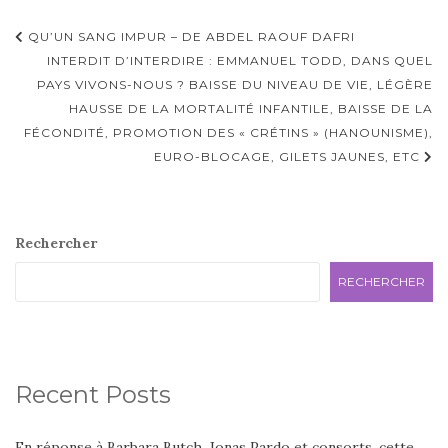
Navigation
QU’UN SANG IMPUR – DE ABDEL RAOUF DAFRI
d'article
INTERDIT D’INTERDIRE : EMMANUEL TODD, DANS QUEL
PAYS VIVONS-NOUS ? BAISSE DU NIVEAU DE VIE, LÉGÈRE
HAUSSE DE LA MORTALITÉ INFANTILE, BAISSE DE LA
FÉCONDITÉ, PROMOTION DES « CRÉTINS » (HANOUNISME),
EURO-BLOCAGE, GILETS JAUNES, ETC
Rechercher
RECHERCHER
Recent Posts
En réponse à Barbara Butch, Jonas Pardo et consorts, cette