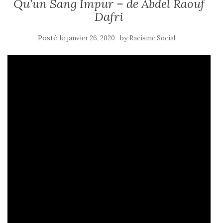
Qu’un Sang Impur – de Abdel Raouf
Dafri
Posté le
by
janvier 26, 2020
Racisme Social