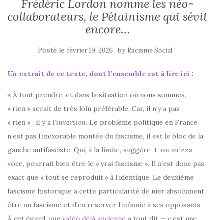
Frédéric Lordon nomme les néo-
collaborateurs, le Pétainisme qui sévit
encore…
Posté le
by
février 19, 2026
Racisme Social
Un extrait de ce texte, dont l’ensemble est à lire ici :
« À tout prendre, et dans la situation où nous sommes,
«
rien
» serait de très loin préférable. Car, il n’y a pas
«
rien
» : il y a l’
inversion
. Le problème politique en France
n’est pas l’inexorable montée du fascisme, il est le bloc de la
gauche antifasciste. Qui, à la limite, suggère-t-on mezza
voce, pourrait bien être le «
vrai fascisme
». Il n’est donc pas
exact que «
tout se reproduit
» à l’identique. Le deuxième
fascisme historique a cette particularité de nier absolument
être un fascisme et d’en réserver l’infamie à ses opposants.
À cet égard, une
vidéo déjà ancienne
a tout dit — c’est une