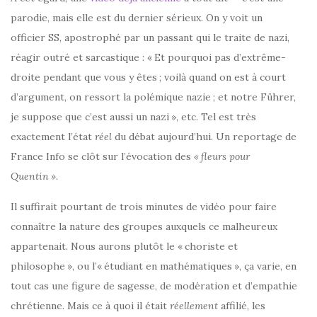
parodie, mais elle est du dernier sérieux. On y voit un
officier SS, apostrophé par un passant qui le traite de nazi,
réagir outré et sarcastique : «
Et pourquoi pas d’extrême-
droite pendant que vous y êtes
; voilà quand on est à court
d’argument, on ressort la polémique nazie
; et notre Führer,
je suppose que c’est aussi un nazi
», etc. Tel est très
exactement l’état
réel
du débat aujourd’hui. Un reportage de
France Info se clôt sur l’évocation des
«
fleurs pour
Quentin
»
.
Il suffirait pourtant de trois minutes de vidéo pour faire
connaître la nature des groupes auxquels ce malheureux
appartenait. Nous aurons plutôt le «
choriste et
philosophe
», ou l’«
étudiant en mathématiques
», ça varie, en
tout cas une figure de sagesse, de modération et d’empathie
chrétienne. Mais ce à quoi il était
réellement
affilié, les