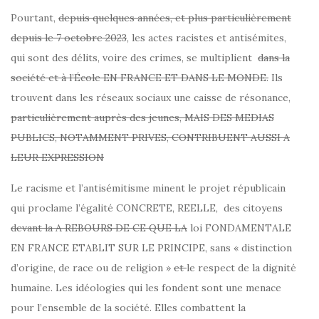
Pourtant,
depuis
quelques
années,
et
plus
particulièrement
depuis
le
7
octobre
2023
, les actes racistes et antisémites,
qui sont des délits, voire des crimes, se multiplient
dans
la
société
et
à
l’École EN FRANCE ET DANS LE MONDE.
Ils
trouvent dans les réseaux sociaux une caisse de résonance,
particulièrement auprès des jeunes, MAIS DES MEDIAS
PUBLICS, NOTAMMENT PRIVES, CONTRIBUENT AUSSI A
LEUR EXPRESSION
Le racisme et l’antisémitisme minent le projet républicain
qui proclame l’égalité CONCRETE, REELLE, des citoyens
devant
la A REBOURS DE CE QUE LA
loi FONDAMENTALE
EN FRANCE ETABLIT SUR LE PRINCIPE, sans « distinction
d’origine, de race ou de religion »
et
le respect de la dignité
humaine. Les idéologies qui les fondent sont une menace
pour l’ensemble de la société. Elles combattent la