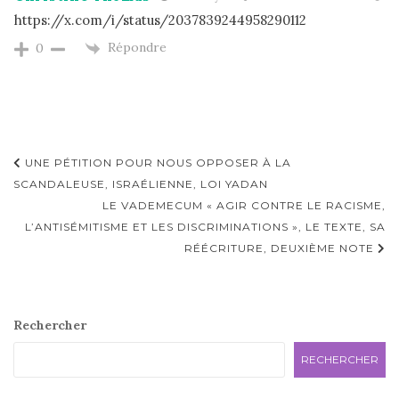
https://x.com/i/status/2037839244958290112
Répondre
0
Navigation
UNE PÉTITION POUR NOUS OPPOSER À LA
d'article
SCANDALEUSE, ISRAÉLIENNE, LOI YADAN
LE VADEMECUM « AGIR CONTRE LE RACISME,
L’ANTISÉMITISME ET LES DISCRIMINATIONS », LE TEXTE, SA
RÉÉCRITURE, DEUXIÈME NOTE
Rechercher
RECHERCHER