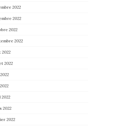
embre 2022
embre 2022
obre 2022
tembre 2022
t 2022
let 2022
 2022
 2022
l 2022
s 2022
ier 2022