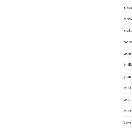
déc
nov
oct
sep
aoû
juil
juin
mai
avri
mar
févr