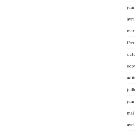
juin
avri
mar
févr
oct
sep
aoû
juil
juin
mai
avri