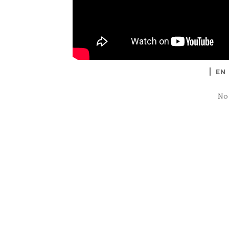
EN
No