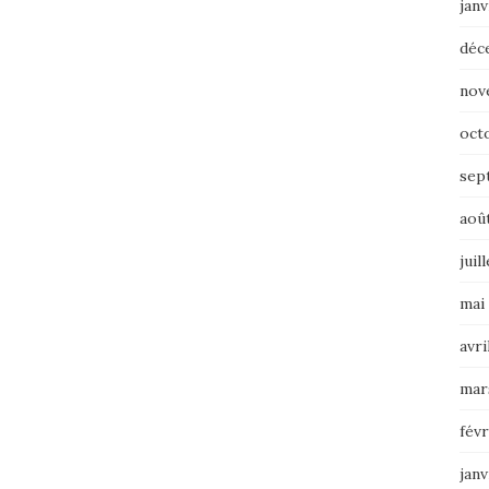
janv
déc
nov
oct
sep
aoû
juil
mai
avri
mar
févr
janv