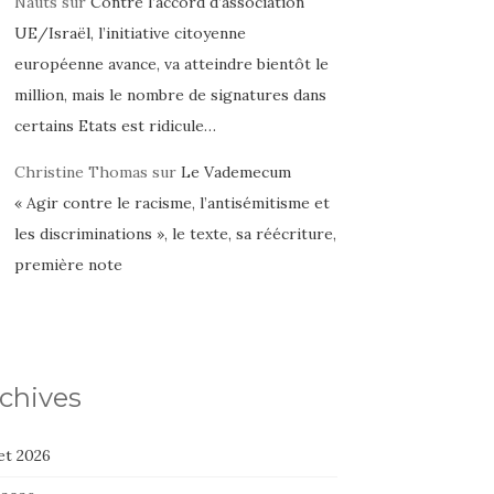
Nauts
sur
Contre l’accord d’association
UE/Israël, l’initiative citoyenne
européenne avance, va atteindre bientôt le
million, mais le nombre de signatures dans
certains Etats est ridicule…
Christine Thomas
sur
Le Vademecum
« Agir contre le racisme, l’antisémitisme et
les discriminations », le texte, sa réécriture,
première note
chives
let 2026