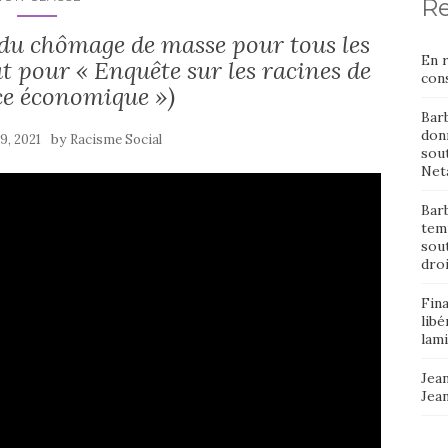
Re
 du chômage de masse pour tous les
En 
 pour « Enquête sur les racines de
cons
ce économique »)
Bar
donn
by
9, 2021
Racisme Social
sout
Neta
Barb
temp
sou
dro
Fin
libé
lami
Jean
Jea