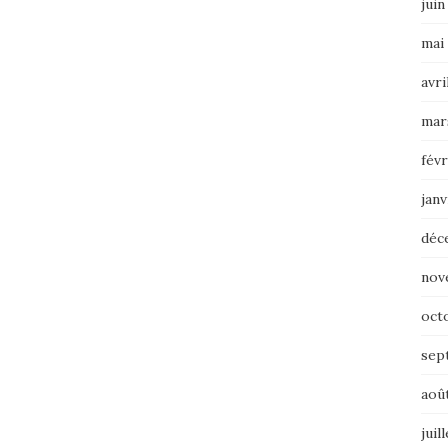
juin
mai
avri
mar
févr
janv
déc
nov
oct
sep
aoû
juil