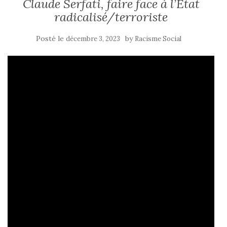
Claude Serfati, faire face à l’Etat
radicalisé/terroriste
Posté le
by
décembre 3, 2023
Racisme Social