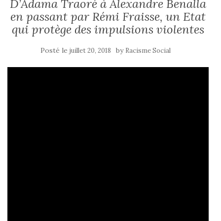
D’Adama Traoré à Alexandre Benalla
en passant par Rémi Fraisse, un Etat
qui protège des impulsions violentes
Posté le
by
juillet 20, 2018
Racisme Social