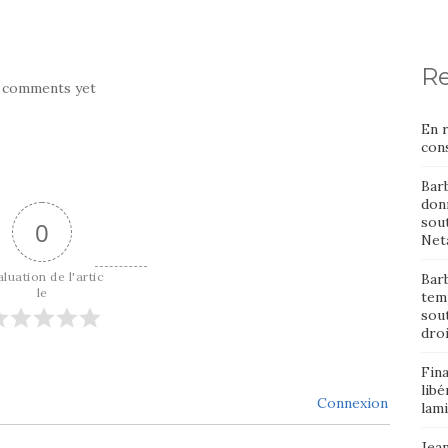
Re
 comments yet
En 
cons
Bar
donn
sout
0
Neta
luation de l'artic
Barb
le
temp
sou
dro
Fin
libé
Connexion
lami
Jean