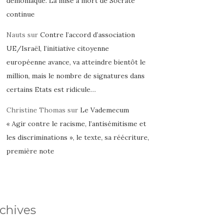
démoniaque. La mise à mort de Socrate
continue
Nauts
sur
Contre l’accord d’association
UE/Israël, l’initiative citoyenne
européenne avance, va atteindre bientôt le
million, mais le nombre de signatures dans
certains Etats est ridicule…
Christine Thomas
sur
Le Vademecum
« Agir contre le racisme, l’antisémitisme et
les discriminations », le texte, sa réécriture,
première note
chives