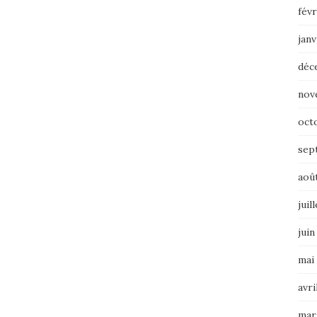
févr
janv
déc
nov
oct
sep
aoû
juil
juin
mai
avri
mar