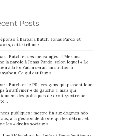
cent Posts
réponse à Barbara Butch, Jonas Pardo et
orts, cette tribune
bara Butch et ses mensonges : Télérama
e la parole à Jonas Pardo, selon lequel « Le
ien à la loi Yadan serait un soutien à
nyahou. Ce qui est faux »
ara Butch et le PS : ces gens qui passent leur
s à s’affirmer « de gauche », mais qui
tiennent des politiques de droite/extreme-
ite…
ances publiques : mettre fin aux dogmes néo-
raux, à la gestion de droite qui les détruit et
ne les « droits sociaux »
-Luc Mélenchon, les Juifs et l’antisémitisme :