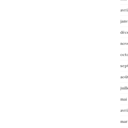
avri
janv
déc
nov
oct
sep
aoû
juil
mai
avri
mar