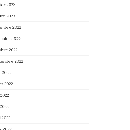
ier 2023
ier 2023
embre 2022
embre 2022
obre 2022
tembre 2022
t 2022
let 2022
 2022
 2022
l 2022
s 2022