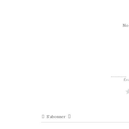
No
Éva
S’abonner