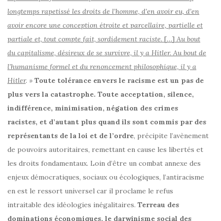
longtemps rapetissé les droits de l’homme, d’en avoir eu, d’en
avoir encore une conception étroite et parcellaire, partielle et
partiale et, tout compte fait, sordidement raciste.
[…]
Au bout
du capitalisme, désireux de se survivre, il y a Hitler. Au bout de
l’humanisme formel et du renoncement philosophique, il y a
Hitler
. »
Toute tolérance envers le racisme est un pas de
plus vers la catastrophe. Toute acceptation, silence,
indifférence, minimisation, négation des crimes
racistes, et d’autant plus quand ils sont commis par des
représentants de la loi et de l’ordre
, précipite l’avènement
de pouvoirs autoritaires, remettant en cause les libertés et
les droits fondamentaux. Loin d’être un combat annexe des
enjeux démocratiques, sociaux ou écologiques, l’antiracisme
en est le ressort universel car il proclame le refus
intraitable des idéologies inégalitaires.
Terreau des
dominations économiques, le darwinisme social des