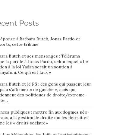
cent Posts
réponse à Barbara Butch, Jonas Pardo et
orts, cette tribune
bara Butch et ses mensonges : Télérama
e la parole à Jonas Pardo, selon lequel « Le
ien à la loi Yadan serait un soutien à
nyahou. Ce qui est faux »
ara Butch et le PS : ces gens qui passent leur
s à s’affirmer « de gauche », mais qui
tiennent des politiques de droite/extreme-
ite…
ances publiques : mettre fin aux dogmes néo-
raux, à la gestion de droite qui les détruit et
ne les « droits sociaux »
-Luc Mélenchon, les Juifs et l’antisémitisme :