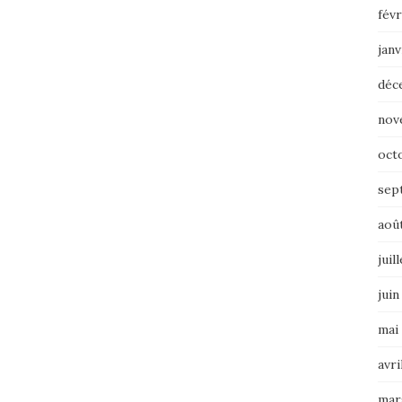
févr
janv
déc
nov
oct
sep
aoû
juil
juin
mai
avri
mar