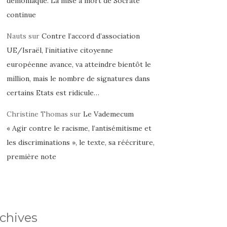
démoniaque. La mise à mort de Socrate
continue
Nauts
sur
Contre l’accord d’association
UE/Israël, l’initiative citoyenne
européenne avance, va atteindre bientôt le
million, mais le nombre de signatures dans
certains Etats est ridicule…
Christine Thomas
sur
Le Vademecum
« Agir contre le racisme, l’antisémitisme et
les discriminations », le texte, sa réécriture,
première note
chives