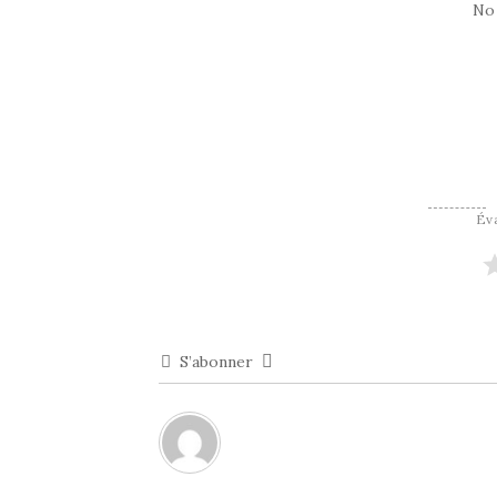
No
Éva
S’abonner