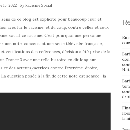
by
 15, 2022
Racisme Social
sens de ce blog est explicite pour beaucoup : sur et
Re
lien avec lui, le racisme, et du coup, contre celles et ceux
cisme social, ce racisme. C’est pourquoi une personne
En 
cons
r une note, concernant une série télévisée française,
 et vérifications des références, décision a été prise de la
Bar
donn
ur France 3 avec une telle histoire en dit long sur
sout
s et des acteurs/actrices contre l’extrême-droite,
Neta
a question posée à la fin de cette note est sensée : la
Barb
temp
sou
dro
Fin
libé
lami
Jean