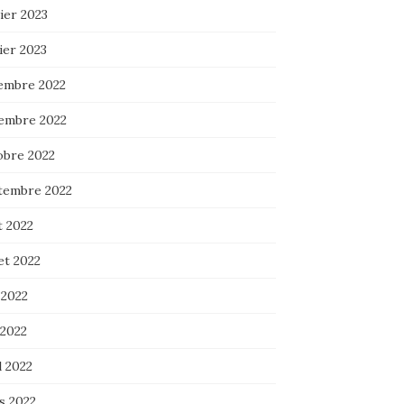
ier 2023
ier 2023
embre 2022
embre 2022
obre 2022
tembre 2022
t 2022
let 2022
 2022
 2022
l 2022
s 2022