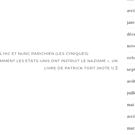
avri
janv
déc
nov
’HIC ET NUNC PARICHIEN (LES CYNIQUES)
oct
MENT LES ETATS-UNIS ONT INSTRUIT LE NAZISME », UN
LIVRE DE PATRICK TORT (NOTE 1)
sep
aoû
juil
mai
avri
mar