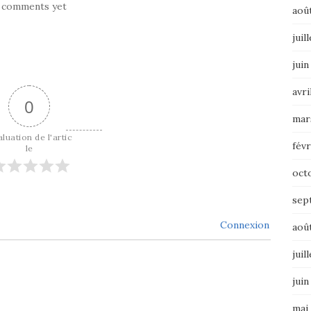
 comments yet
aoû
juil
juin
avri
0
mar
luation de l'artic
févr
le
oct
sep
Connexion
aoû
juil
juin
mai