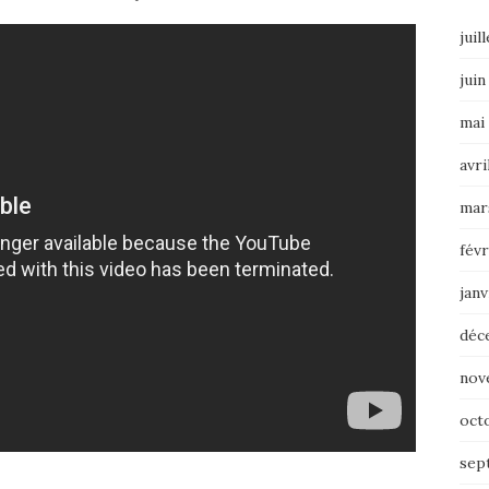
juil
juin
mai
avri
mar
févr
janv
déc
nov
oct
sep