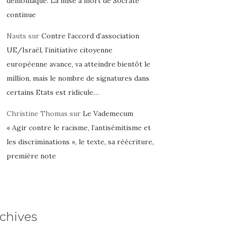
démoniaque. La mise à mort de Socrate
continue
Nauts
sur
Contre l’accord d’association
UE/Israël, l’initiative citoyenne
européenne avance, va atteindre bientôt le
million, mais le nombre de signatures dans
certains Etats est ridicule…
Christine Thomas
sur
Le Vademecum
« Agir contre le racisme, l’antisémitisme et
les discriminations », le texte, sa réécriture,
première note
chives