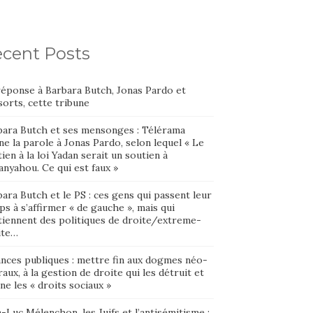
cent Posts
réponse à Barbara Butch, Jonas Pardo et
orts, cette tribune
bara Butch et ses mensonges : Télérama
e la parole à Jonas Pardo, selon lequel « Le
ien à la loi Yadan serait un soutien à
nyahou. Ce qui est faux »
ara Butch et le PS : ces gens qui passent leur
s à s’affirmer « de gauche », mais qui
tiennent des politiques de droite/extreme-
ite…
ances publiques : mettre fin aux dogmes néo-
raux, à la gestion de droite qui les détruit et
ne les « droits sociaux »
-Luc Mélenchon, les Juifs et l’antisémitisme :