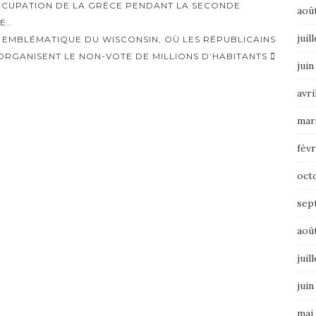
OCCUPATION DE LA GRÈCE PENDANT LA SECONDE
aoû
VE…
juil
AS EMBLÉMATIQUE DU WISCONSIN, OÙ LES RÉPUBLICAINS
ORGANISENT LE NON-VOTE DE MILLIONS D’HABITANTS
juin
avri
mar
févr
oct
sep
aoû
juil
juin
mai