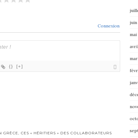
juil
juin
Connexion
mai
avri
mar
{}
[+]
févr
janv
déc
nov
oct
sep
N GRÈCE, CES « HÉRITIERS » DES COLLABORATEURS