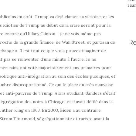
Jea
ublicains en août, Trump va déjà clamer sa victoire, et les
 idioties de Trump au début de la crise seront pour la
re encore qu’Hillary Clinton – je ne vois même pas
R
proche de la grande finance, de Wall Street, et partisan de
change ». Il est tout ce que vous pouvez imaginer de
t pas se réinventer d’une minute à l’autre. Je ne
méricains ont voté majoritairement aux primaires pour
olitique anti-intégration au sein des écoles publiques, et
nombre disproportionné. Ce qui le place en très mauvaise
 et anti-pauvres de Trump. Alors étudiant, Sanders s’était
égrégation des noirs à Chicago, et il avait défilé dans la
ther King en 1963. En 2003, Biden a au contraire
Strom Thurmond, ségrégationniste et raciste avant la