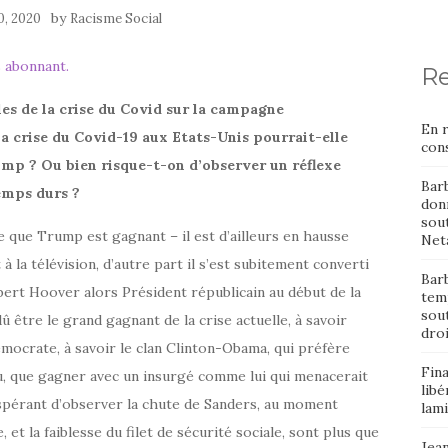
by
10, 2020
Racisme Social
 abonnant.
Re
les de la crise du Covid sur la campagne
En 
la crise du Covid-19 aux Etats-Unis pourrait-elle
cons
ump ? Ou bien risque-t-on d’observer un réflexe
Bar
temps durs ?
donn
sout
 que Trump est gagnant – il est d’ailleurs en hausse
Neta
à la télévision, d’autre part il s’est subitement converti
Barb
rbert Hoover alors Président républicain au début de la
temp
sou
 être le grand gagnant de la crise actuelle, à savoir
dro
émocrate, à savoir le clan Clinton-Obama, qui préfère
Fin
, que gagner avec un insurgé comme lui qui menacerait
libé
sespérant d’observer la chute de Sanders, au moment
lami
t la faiblesse du filet de sécurité sociale, sont plus que
Jean