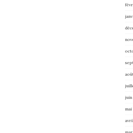
févr
janv
déc
nov
oct
sep
aoû
juil
juin
mai
avri
mar