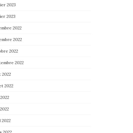
ier 2023
ier 2023
embre 2022
embre 2022
obre 2022
tembre 2022
t 2022
let 2022
 2022
 2022
l 2022
s 2022