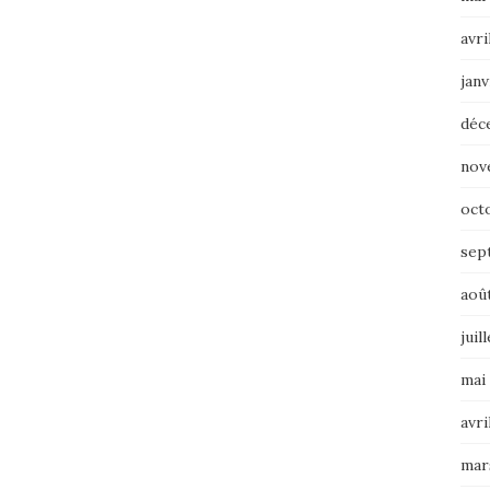
avri
janv
déc
nov
oct
sep
aoû
juil
mai
avri
mar