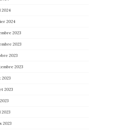
l 2024
ier 2024
embre 2023
embre 2023
obre 2023
tembre 2023
t 2023
let 2023
 2023
l 2023
s 2023