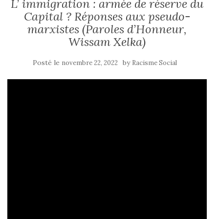
L’ immigration : armée de réserve du
Capital ? Réponses aux pseudo-
marxistes (Paroles d’Honneur,
Wissam Xelka)
Posté le
by
novembre 22, 2022
Racisme Social