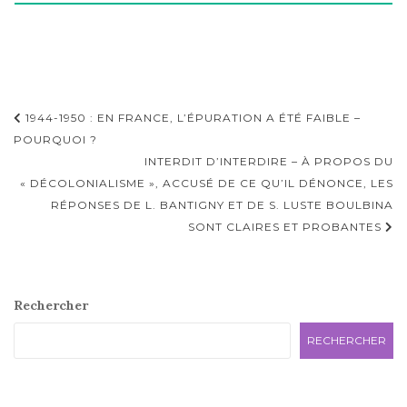
Navigation
1944-1950 : EN FRANCE, L’ÉPURATION A ÉTÉ FAIBLE –
d'article
POURQUOI ?
INTERDIT D’INTERDIRE – À PROPOS DU
« DÉCOLONIALISME », ACCUSÉ DE CE QU’IL DÉNONCE, LES
RÉPONSES DE L. BANTIGNY ET DE S. LUSTE BOULBINA
SONT CLAIRES ET PROBANTES
Rechercher
RECHERCHER