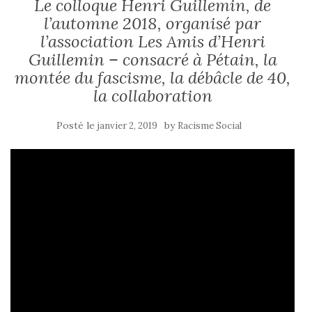
Le colloque Henri Guillemin, de
l’automne 2018, organisé par
l’association Les Amis d’Henri
Guillemin – consacré à Pétain, la
montée du fascisme, la débâcle de 40,
la collaboration
Posté le
by
janvier 2, 2019
Racisme Social