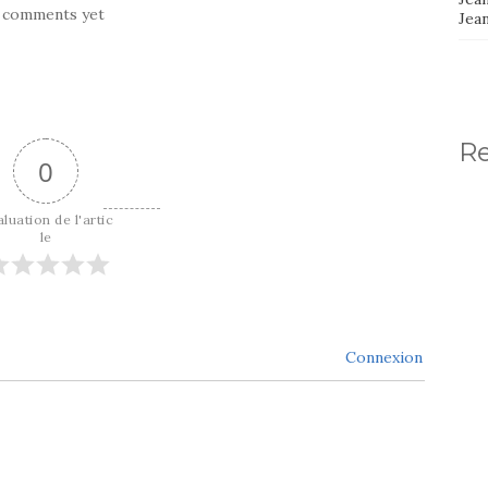
 comments yet
Jea
R
0
luation de l'artic
le
Connexion