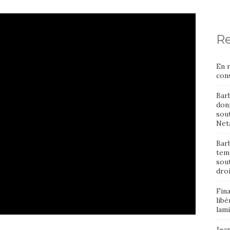
Re
En 
cons
Bar
donn
sout
Neta
Barb
temp
sou
dro
Fin
libé
lami
Jean