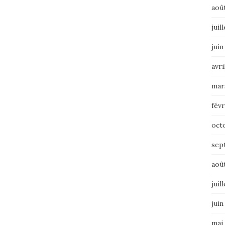
aoû
juil
juin
avri
mar
févr
oct
sep
aoû
juil
juin
mai