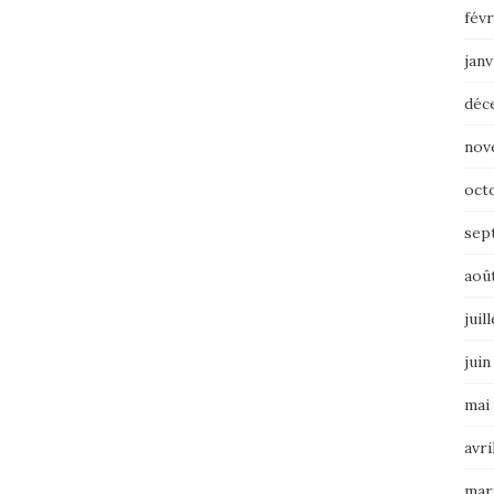
févr
janv
déc
nov
oct
sep
aoû
juil
juin
mai
avri
mar