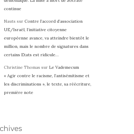
démoniaque. La mise à mort de Socrate
continue
Nauts
sur
Contre l’accord d’association
UE/Israël, l’initiative citoyenne
européenne avance, va atteindre bientôt le
million, mais le nombre de signatures dans
certains Etats est ridicule…
Christine Thomas
sur
Le Vademecum
« Agir contre le racisme, l’antisémitisme et
les discriminations », le texte, sa réécriture,
première note
chives