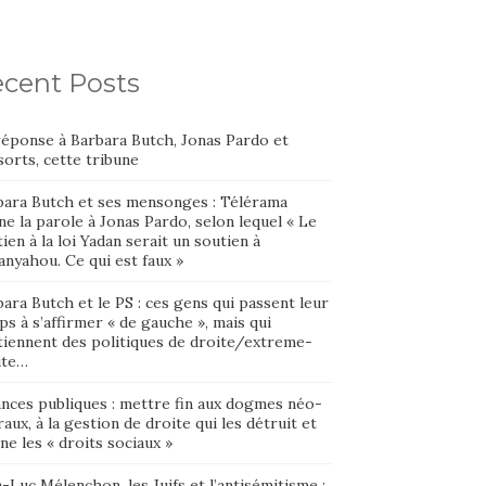
cent Posts
réponse à Barbara Butch, Jonas Pardo et
orts, cette tribune
bara Butch et ses mensonges : Télérama
e la parole à Jonas Pardo, selon lequel « Le
ien à la loi Yadan serait un soutien à
nyahou. Ce qui est faux »
ara Butch et le PS : ces gens qui passent leur
s à s’affirmer « de gauche », mais qui
tiennent des politiques de droite/extreme-
ite…
ances publiques : mettre fin aux dogmes néo-
raux, à la gestion de droite qui les détruit et
ne les « droits sociaux »
-Luc Mélenchon, les Juifs et l’antisémitisme :