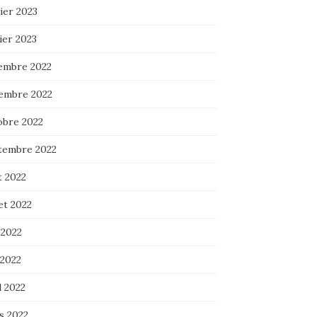
ier 2023
ier 2023
embre 2022
embre 2022
obre 2022
tembre 2022
t 2022
let 2022
 2022
 2022
l 2022
s 2022