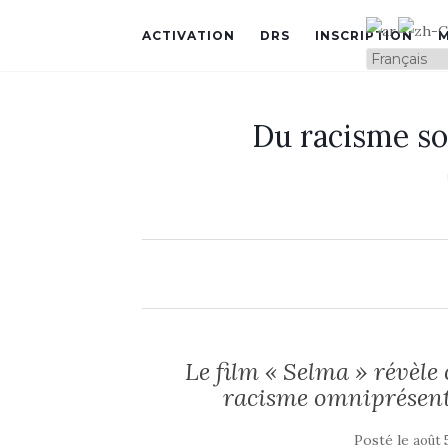
ACTIVATION
DRS
INSCRIPTION
Du racisme so
Le film « Selma » révèle c
racisme omniprésent
Posté le
août 