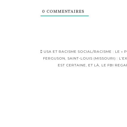
0
COMMENTAIRES
Navigation
USA ET RACISME SOCIAL/RACISME : LE « 
d'article
FERGUSON, SAINT-LOUIS (MISSOURI) : L’
EST CERTAINE, ET LÀ, LE FBI RE