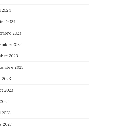
l 2024
ier 2024
embre 2023
embre 2023
obre 2023
tembre 2023
t 2023
let 2023
 2023
l 2023
s 2023