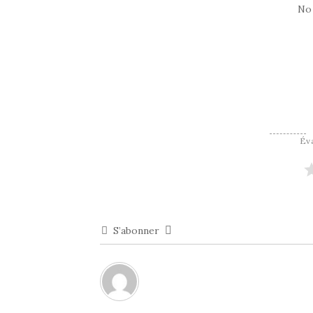
No
Éva
S’abonner