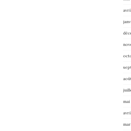
avri
janv
déc
nov
oct
sep
aoû
juil
mai
avri
mar