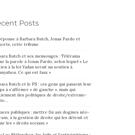
cent Posts
réponse à Barbara Butch, Jonas Pardo et
orts, cette tribune
bara Butch et ses mensonges : Télérama
e la parole à Jonas Pardo, selon lequel « Le
ien à la loi Yadan serait un soutien à
nyahou. Ce qui est faux »
ara Butch et le PS : ces gens qui passent leur
s à s’affirmer « de gauche », mais qui
tiennent des politiques de droite/extreme-
ite…
ances publiques : mettre fin aux dogmes néo-
raux, à la gestion de droite qui les détruit et
ne les « droits sociaux »
-Luc Mélenchon, les Juifs et l’antisémitisme :