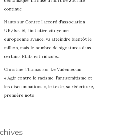
démoniaque. La mise à mort de Socrate
continue
Nauts
sur
Contre l’accord d’association
UE/Israël, l’initiative citoyenne
européenne avance, va atteindre bientôt le
million, mais le nombre de signatures dans
certains Etats est ridicule…
Christine Thomas
sur
Le Vademecum
« Agir contre le racisme, l’antisémitisme et
les discriminations », le texte, sa réécriture,
première note
chives