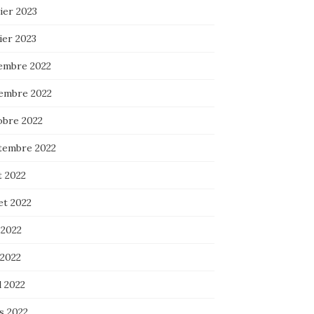
ier 2023
ier 2023
embre 2022
embre 2022
obre 2022
tembre 2022
t 2022
let 2022
 2022
 2022
l 2022
s 2022