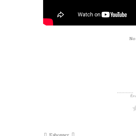
No
Éva
S’abonner