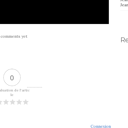
Jea
 comments yet
R
0
luation de l'artic
le
Connexion