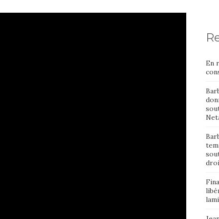
Re
En 
cons
Bar
donn
sout
Neta
Barb
temp
sou
dro
Fin
libé
lami
Jean