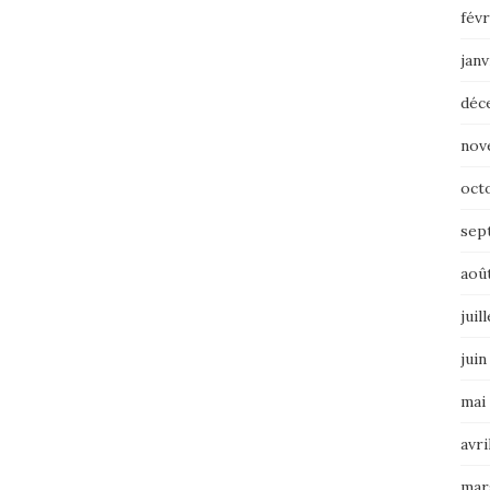
févr
janv
déc
nov
oct
sep
aoû
juil
juin
mai
avri
mar