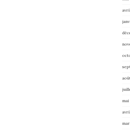
avri
janv
déc
nov
oct
sep
aoû
juil
mai
avri
mar