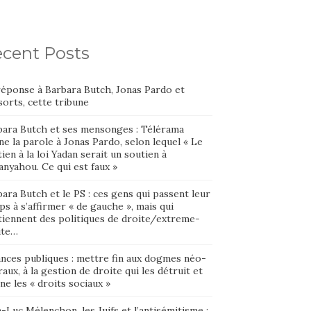
cent Posts
réponse à Barbara Butch, Jonas Pardo et
orts, cette tribune
bara Butch et ses mensonges : Télérama
e la parole à Jonas Pardo, selon lequel « Le
ien à la loi Yadan serait un soutien à
nyahou. Ce qui est faux »
ara Butch et le PS : ces gens qui passent leur
s à s’affirmer « de gauche », mais qui
tiennent des politiques de droite/extreme-
ite…
ances publiques : mettre fin aux dogmes néo-
raux, à la gestion de droite qui les détruit et
ne les « droits sociaux »
-Luc Mélenchon, les Juifs et l’antisémitisme :