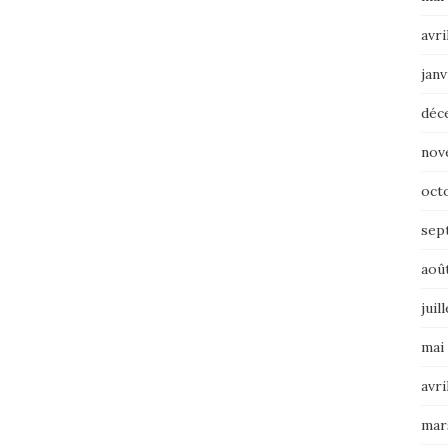
avri
janv
déc
nov
oct
sep
aoû
juil
mai
avri
mar