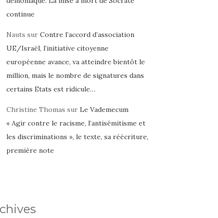
démoniaque. La mise à mort de Socrate
continue
Nauts
sur
Contre l’accord d’association
UE/Israël, l’initiative citoyenne
européenne avance, va atteindre bientôt le
million, mais le nombre de signatures dans
certains Etats est ridicule…
Christine Thomas
sur
Le Vademecum
« Agir contre le racisme, l’antisémitisme et
les discriminations », le texte, sa réécriture,
première note
chives