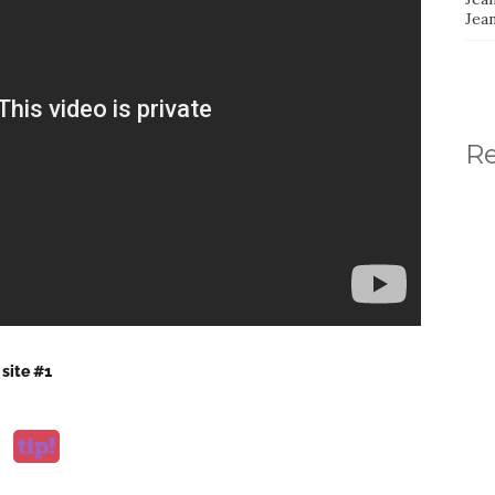
Jea
R
 site #1
tip!