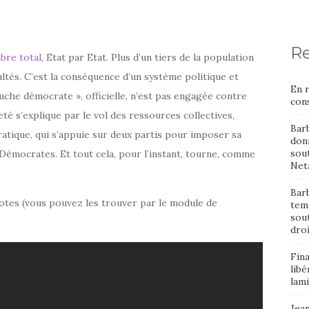
Re
bre total
, Etat par Etat. Plus d’un tiers de la population
cultés. C’est la conséquence d’un système politique et
En 
che démocrate », officielle, n’est pas engagée contre
cons
té s’explique par le vol des ressources collectives,
Bar
ratique, qui s’appuie sur deux partis pour imposer sa
donn
sout
 Démocrates. Et tout cela, pour l’instant, tourne, comme
Neta
Barb
 notes (vous pouvez les trouver par le module de
temp
sou
dro
Fin
libé
lami
Jean