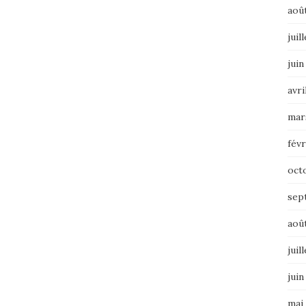
aoû
juil
juin
avri
mar
févr
oct
sep
aoû
juil
juin
mai