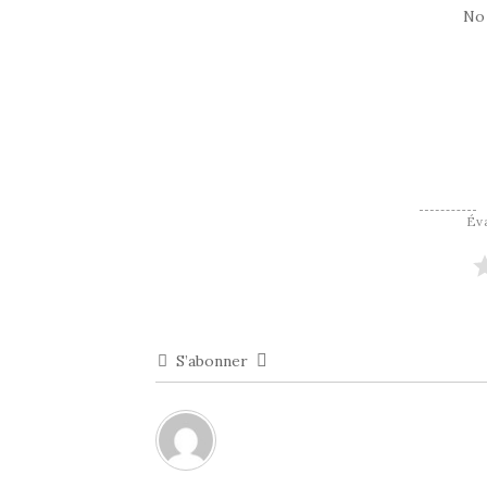
No
Éva
S’abonner