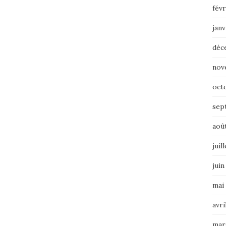
févr
janv
déc
nov
oct
sep
aoû
juil
juin
mai
avri
mar