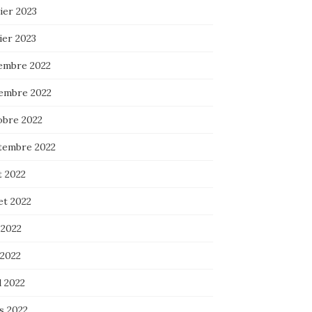
ier 2023
ier 2023
embre 2022
embre 2022
obre 2022
tembre 2022
t 2022
let 2022
 2022
 2022
l 2022
s 2022