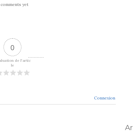
 comments yet
0
luation de l'artic
le
Connexion
Ar