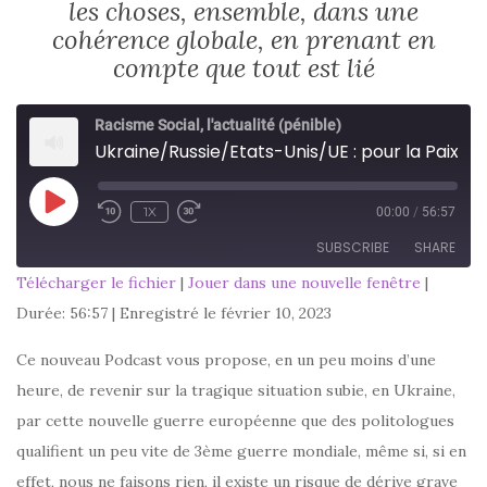
les choses, ensemble, dans une
cohérence globale, en prenant en
compte que tout est lié
Racisme Social, l'actualité (pénible)
Ukraine/Russie/Etats-Unis/UE : pour la Paix, maintenant, dire et faire les choses, ensemble, dans une cohérence globale, en prenant en compte que tout est lié
PLAY
1X
00:00
/
56:57
EPISODE
SUBSCRIBE
SHARE
Télécharger le fichier
|
Jouer dans une nouvelle fenêtre
|
SHARE
Durée: 56:57
|
Enregistré le février 10, 2023
RSS FEED
LINK
Ce nouveau Podcast vous propose, en un peu moins d’une
heure, de revenir sur la tragique situation subie, en Ukraine,
EMBED
par cette nouvelle guerre européenne que des politologues
qualifient un peu vite de 3ème guerre mondiale, même si, si en
effet, nous ne faisons rien, il existe un risque de dérive grave