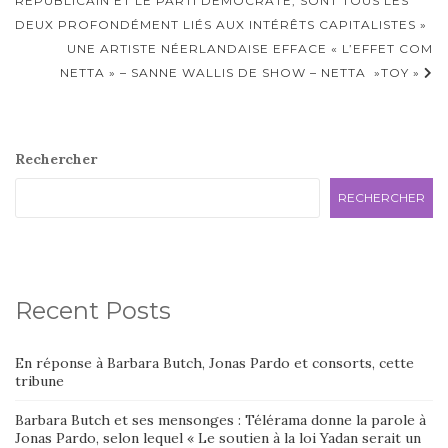
d'article
RÉPUBLICAIN ET LE PARTI DÉMOCRATE, SONT TOUS LES
DEUX PROFONDÉMENT LIÉS AUX INTÉRÊTS CAPITALISTES »
UNE ARTISTE NÉERLANDAISE EFFACE « L’EFFET COM
NETTA » – SANNE WALLIS DE SHOW – NETTA »TOY »
Rechercher
RECHERCHER
Recent Posts
En réponse à Barbara Butch, Jonas Pardo et consorts, cette
tribune
Barbara Butch et ses mensonges : Télérama donne la parole à
Jonas Pardo, selon lequel « Le soutien à la loi Yadan serait un