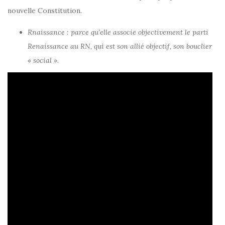
nouvelle Constitution.
Rnaissance : parce qu’elle associe objectivement le parti
Renaissance au RN, qui est son allié objectif, son bouclier
« social »
.