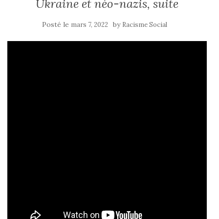
Ukraine et néo-nazis, suite
Posté le
by
mars 7, 2022
Racisme Social