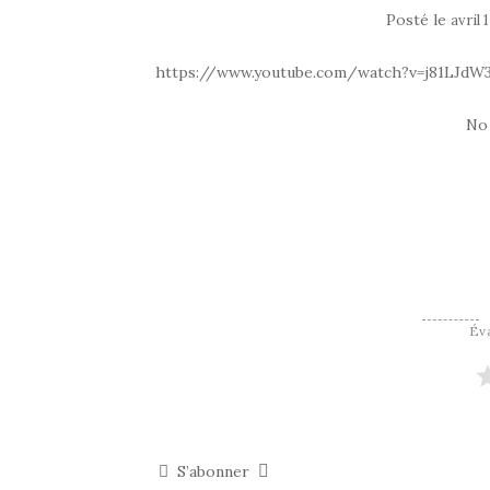
Posté le
avril 
https://www.youtube.com/watch?v=j81LJdW
No
Éva
S’abonner