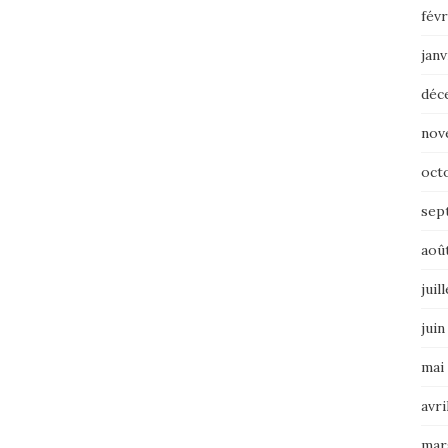
févr
janv
déc
nov
oct
sep
aoû
juil
juin
mai
avri
mar