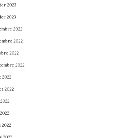
ier 2023
ier 2023
embre 2022
embre 2022
obre 2022
tembre 2022
t 2022
let 2022
 2022
 2022
l 2022
s 2022