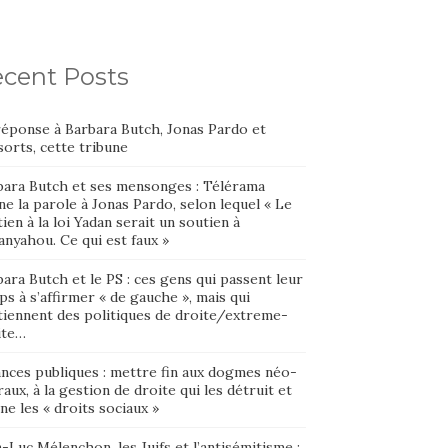
cent Posts
réponse à Barbara Butch, Jonas Pardo et
orts, cette tribune
bara Butch et ses mensonges : Télérama
e la parole à Jonas Pardo, selon lequel « Le
ien à la loi Yadan serait un soutien à
nyahou. Ce qui est faux »
ara Butch et le PS : ces gens qui passent leur
s à s’affirmer « de gauche », mais qui
tiennent des politiques de droite/extreme-
ite…
ances publiques : mettre fin aux dogmes néo-
raux, à la gestion de droite qui les détruit et
ne les « droits sociaux »
-Luc Mélenchon, les Juifs et l’antisémitisme :