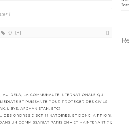
Jea
{}
[+]
R
T, AU-DELÀ, LA COMMUNAUTÉ INTERNATIONALE QUI
MMÉDIATE ET PUISSANTE POUR PROTÉGER DES CIVILS
RAK, LIBYE, AFGHANISTAN, ETC)
EU DES ORDRES DISCRIMINATOIRES, ET DONC, À PRIORI,
 DANS UN COMMISSARIAT PARISIEN – ET MAINTENANT ?