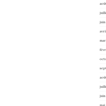
aoû
juil
juin
avri
mar
févr
oct
sep
aoû
juil
juin
mai