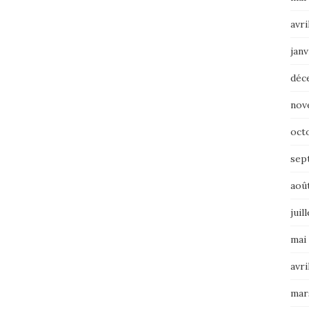
avri
janv
déc
nov
oct
sep
aoû
juil
mai
avri
mar