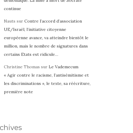
démoniaque. La mise à mort de Socrate
continue
Nauts
sur
Contre l’accord d’association
UE/Israël, l’initiative citoyenne
européenne avance, va atteindre bientôt le
million, mais le nombre de signatures dans
certains Etats est ridicule…
Christine Thomas
sur
Le Vademecum
« Agir contre le racisme, l’antisémitisme et
les discriminations », le texte, sa réécriture,
première note
chives