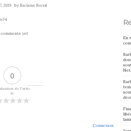
by
17, 2019
Racisme Social
3eJ4
Re
 comments yet
En 
cons
Bar
donn
sout
Neta
0
Barb
temp
luation de l'artic
sou
le
dro
Fin
libé
lami
Connexion
Jean