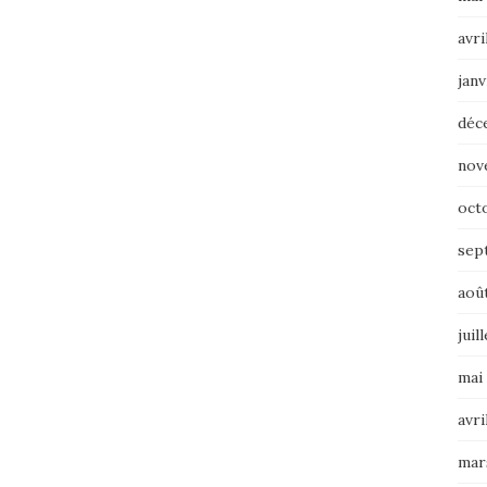
avri
janv
déc
nov
oct
sep
aoû
juil
mai
avri
mar