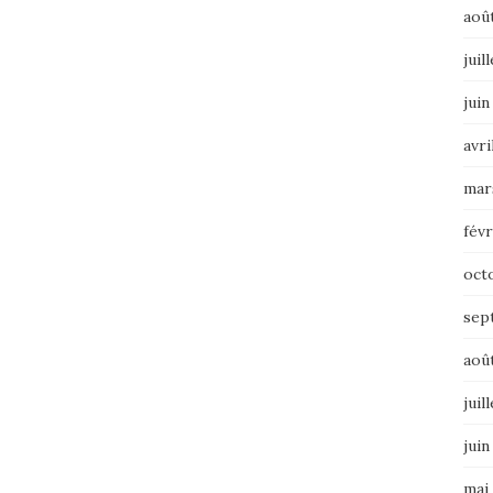
aoû
juil
juin
avri
mar
févr
oct
sep
aoû
juil
juin
mai