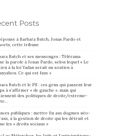
cent Posts
réponse à Barbara Butch, Jonas Pardo et
orts, cette tribune
bara Butch et ses mensonges : Télérama
e la parole à Jonas Pardo, selon lequel « Le
ien à la loi Yadan serait un soutien à
nyahou. Ce qui est faux »
ara Butch et le PS : ces gens qui passent leur
s à s’affirmer « de gauche », mais qui
tiennent des politiques de droite/extreme-
ite…
ances publiques : mettre fin aux dogmes néo-
raux, à la gestion de droite qui les détruit et
ne les « droits sociaux »
-Luc Mélenchon, les Juifs et l’antisémitisme :