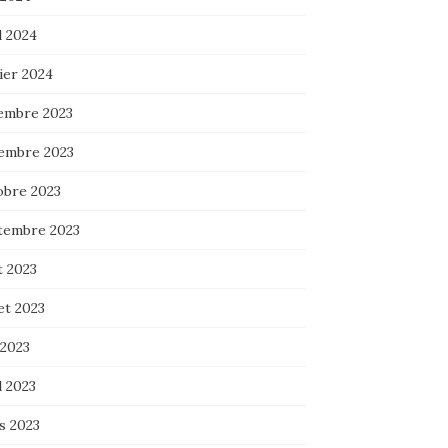
l 2024
ier 2024
embre 2023
embre 2023
obre 2023
tembre 2023
t 2023
let 2023
 2023
l 2023
s 2023