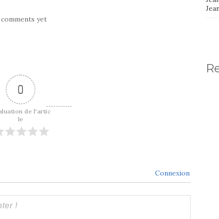
Jea
 comments yet
R
0
luation de l'artic
le
Connexion