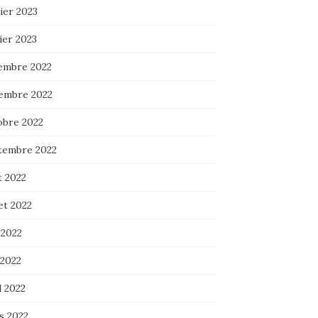
ier 2023
ier 2023
embre 2022
embre 2022
obre 2022
tembre 2022
t 2022
let 2022
 2022
 2022
l 2022
s 2022