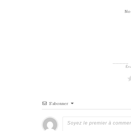
No
Éva
S’abonner