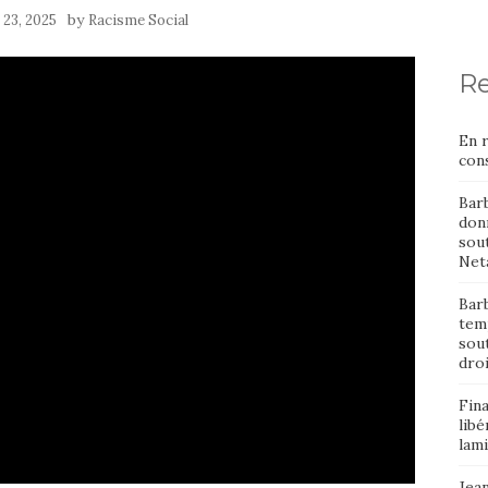
by
 23, 2025
Racisme Social
Re
En 
cons
Bar
donn
sout
Neta
Barb
temp
sou
dro
Fin
libé
lami
Jean