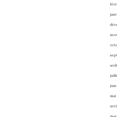
févr
janv
déc
nov
oct
sep
aoû
juil
juin
mai
avri
mar